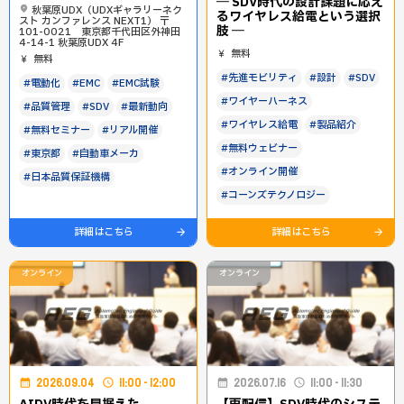
― SDV時代の設計課題に応え
秋葉原UDX（UDXギャラリーネク
るワイヤレス給電という選択
スト カンファレンス NEXT1） 〒
肢 ―
101-0021 東京都千代田区外神田
4-14-1 秋葉原UDX 4F
無料
無料
#先進モビリティ
#設計
#SDV
#電動化
#EMC
#EMC試験
#ワイヤーハーネス
#品質管理
#SDV
#最新動向
#ワイヤレス給電
#製品紹介
#無料セミナー
#リアル開催
#無料ウェビナー
#東京都
#自動車メーカ
#オンライン開催
#日本品質保証機構
#コーンズテクノロジー
詳細はこちら
詳細はこちら
オンライン
オンライン
2026.09.04
11:00 - 12:00
2026.07.16
11:00 - 11:30