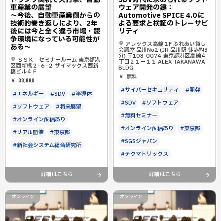
車産業の展望
ウェア開発の鍵：
〜今後、自動車産業側からの
Automotive SPICE 4.0に
技術的巻き返しにより、2年
よる要求と検証のトレーサビ
後には今と全く違う市場・競
リティ
争環境になっている可能性が
アレックス高輪１F ふれあい貸し
ある〜
会議室 品川No2 (JR 品川駅 徒歩約3
分) 〒108-0074 東京都港区高輪４
ＳＳＫ セミナールーム 東京都港
丁目２１−１１ ALEX TAKANAWA
区西新橋２-６-２ ザイマックス西新
BLDG.
橋ビル４Ｆ
無料
33,880
#サイバーセキュリティ
#開発
#エネルギー
#SDV
#半導体
#SDV
#ソフトウェア
#ソフトウェア
#将来展望
#無料セミナー
#オンライン配信あり
#オンライン配信あり
#東京都
#リアル開催
#東京都
#SGSジャパン
#新社会システム総合研究所
#テクマトリックス
詳細はこちら
詳細はこちら
オンライン
オンライン