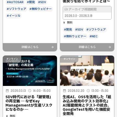
後戻りを防ぐポイントとは～
#AUTOSAR
#開発
#SDV
#ソフトウェア
#無料ウェビナー
アーカイブ視聴期間
#イーソル
2026.3.11 - 2026.3.18
無料
#開発
#SDV
#ソフトウェア
#無料ウェビナー
#NEC
詳細はこちら
詳細はこちら
オンライン
オンライン
2026.02.20
13:30 - 15:30
2026.03.13
14:00 - 15:00
生成AI、OSSを活用した「組
SDV時代における「鍵管理」
み込み開発のテスト効率化」
の再定義 ― なぜKey
AI駆動開発とテストの統合、
Managementが生産リスク
GoogleTestを用いた機能安
になるのか ―
全開発
無料