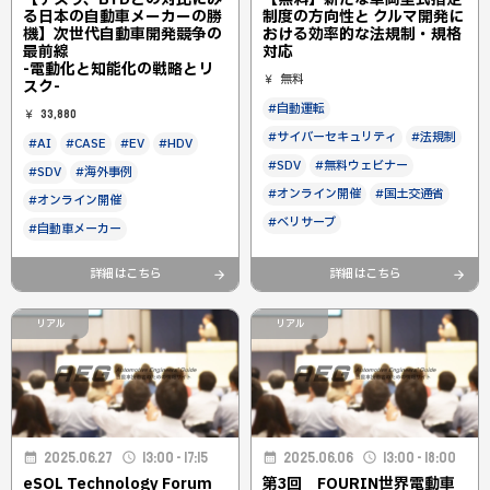
る日本の自動車メーカーの勝
制度の方向性と クルマ開発に
機】次世代自動車開発競争の
おける効率的な法規制・規格
最前線
対応
-電動化と知能化の戦略とリ
無料
スク-
#自動運転
33,880
#サイバーセキュリティ
#法規制
#AI
#CASE
#EV
#HDV
#SDV
#無料ウェビナー
#SDV
#海外事例
#オンライン開催
#国土交通省
#オンライン開催
#ベリサーブ
#自動車メーカー
詳細はこちら
詳細はこちら
リアル
リアル
2025.06.27
13:00 - 17:15
2025.06.06
13:00 - 18:00
eSOL Technology Forum
第3回 FOURIN世界電動車