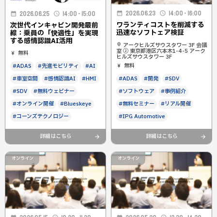
2026.06.23
14:00 - 16:00
2026.06.25
14:00 - 15:00
ワランティコストを削減する
次世代インキャビン開発最前
迅速なソフトェア検証
線：乗員の「快適性」を実現
する感情認識AI活用
アークヒルズサウスタワー 3F 会議
室 ② 東京都港区六本木1-4-5 アーク
無料
ヒルズサウスタワー 3F
#ADAS
#先進モビリティ
#AI
無料
#車室空間
#感情認識AI
#HMI
#ADAS
#開発
#SDV
#SDV
#無料ウェビナー
#ソフトウェア
#事例紹介
#オンライン開催
#Blueskeye
#無料セミナー
#リアル開催
#コーンズテクノロジー
#IPG Automotive
詳細はこちら
詳細はこちら
オンライン
オンライン