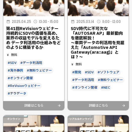
2025.04.25
13:30 - 15:00
2025.03.14
11:00 - 12:00
第41回ReVisionウェビナー
SDV時代に不可欠な
持続的にSDVの価値を高め、
「AUTOSAR AP」最新動向
業界の収益モデルを変えるた
を徹底解説！
め データ利活用の仕組みをど
～車両データの利活用を見据
のように構築するか
えた「Automotive API
Gateway(ara::aag)」と
無料
は？～
#SDV
#データ利活用
無料
#海外事例
#無料ウェビナー
#開発
#SDV
#ソフトウェア
#オンライン開催
#データ利活用
#無料ウェビナー
#ReVisionウェビナー
#オンライン開催
#NEC
#テラデータ
詳細はこちら
詳細はこちら
オンライン
リアル&オンライン