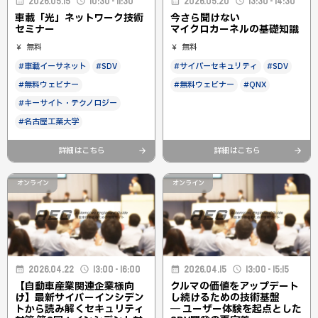
2026.05.15
10:30 - 11:30
2026.05.20
13:30 - 14:30
車載「光」ネットワーク技術
今さら聞けない
セミナー
マイクロカーネルの基礎知識
無料
無料
#車載イーサネット
#SDV
#サイバーセキュリティ
#SDV
#無料ウェビナー
#無料ウェビナー
#QNX
#キーサイト・テクノロジー
#名古屋工業大学
詳細はこちら
詳細はこちら
オンライン
オンライン
2026.04.22
13:00 - 16:00
2026.04.15
13:00 - 15:15
【自動車産業関連企業様向
クルマの価値をアップデート
け】最新サイバーインシデン
し続けるための技術基盤
トから読み解くセキュリティ
― ユーザー体験を起点とした