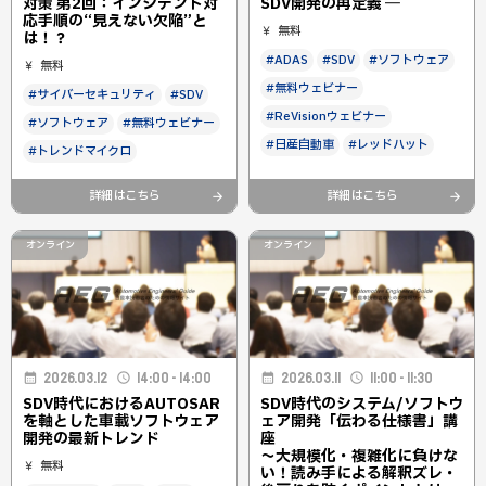
対策 第2回：インシデント対
SDV開発の再定義 ―
応手順の“見えない欠陥”と
無料
は！？
#ADAS
#SDV
#ソフトウェア
無料
#無料ウェビナー
#サイバーセキュリティ
#SDV
#ReVisionウェビナー
#ソフトウェア
#無料ウェビナー
#日産自動車
#レッドハット
#トレンドマイクロ
詳細はこちら
詳細はこちら
オンライン
オンライン
2026.03.12
14:00 - 14:00
2026.03.11
11:00 - 11:30
SDV時代におけるAUTOSAR
SDV時代のシステム/ソフトウ
を軸とした車載ソフトウェア
ェア開発「伝わる仕様書」講
開発の最新トレンド
座
～大規模化・複雑化に負けな
無料
い！読み手による解釈ズレ・