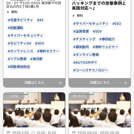
ハッキングまでの攻撃事例と
D5・D7 〒100-0005 東京都千代田
区丸の内3丁目5番1号
実践対応～」
無料
無料
#先進モビリティ
#AI
#サイバーセキュリティ
#ISO
#自動運転
#品質管理
#SDV
#サイバーセキュリティ
#テスティング
#事例紹介
#モビリティDX
#SDV
#最新動向
#無料ウェビナー
#カンファレンス
#無料セミナー
#オンライン開催
#リアル開催
#東京都
#AUTOCRYPT
#自動車技術会
#コーンズテクノロジー
詳細はこちら
詳細はこちら
リアル
オンライン
2025.11.05
13:30 - 15:20
2025.09.04 - 2025.09.30