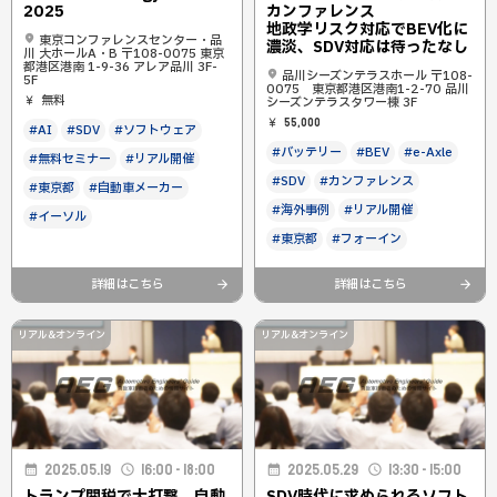
2025
カンファレンス
地政学リスク対応でBEV化に
東京コンファレンスセンター・品
濃淡、SDV対応は待ったなし
川 大ホールA・B 〒108-0075 東京
都港区港南 1-9-36 アレア品川 3F-
品川シーズンテラスホール 〒108-
5F
0075 東京都港区港南1-2-70 品川
無料
シーズンテラスタワー棟 3F
55,000
#AI
#SDV
#ソフトウェア
#バッテリー
#BEV
#e-Axle
#無料セミナー
#リアル開催
#SDV
#カンファレンス
#東京都
#自動車メーカー
#海外事例
#リアル開催
#イーソル
#東京都
#フォーイン
詳細はこちら
詳細はこちら
リアル&オンライン
リアル&オンライン
2025.05.19
16:00 - 18:00
2025.05.29
13:30 - 15:00
トランプ関税で大打撃、自動
SDV時代に求められるソフト