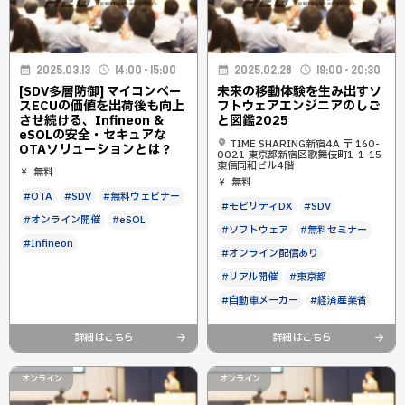
2025.03.13
14:00 - 15:00
2025.02.28
19:00 - 20:30
[SDV多層防御] マイコンベー
未来の移動体験を生み出すソ
スECUの価値を出荷後も向上
フトウェアエンジニアのしご
させ続ける、Infineon ＆
と図鑑2025
eSOLの安全・セキュアな
TIME SHARING新宿4A 〒 160-
OTAソリューションとは？
0021 東京都新宿区歌舞伎町1-1-15
東信同和ビル4階
無料
無料
#OTA
#SDV
#無料ウェビナー
#モビリティDX
#SDV
#オンライン開催
#eSOL
#ソフトウェア
#無料セミナー
#Infineon
#オンライン配信あり
#リアル開催
#東京都
#自動車メーカー
#経済産業省
詳細はこちら
詳細はこちら
オンライン
オンライン