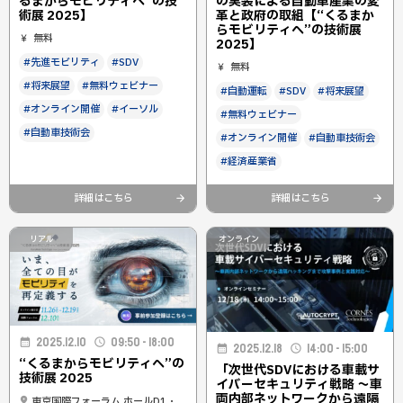
るまからモビリティへ”の技
の実装による自動車産業の変
術展 2025】
革と政府の取組【“くるまか
らモビリティへ”の技術展
無料
2025】
#先進モビリティ
#SDV
無料
#将来展望
#無料ウェビナー
#自動運転
#SDV
#将来展望
#オンライン開催
#イーソル
#無料ウェビナー
#自動車技術会
#オンライン開催
#自動車技術会
#経済産業省
詳細はこちら
詳細はこちら
リアル
オンライン
2025.12.10
09:50 - 18:00
2025.12.18
14:00 - 15:00
“くるまからモビリティへ”の
「次世代SDVにおける車載サ
技術展 2025
イバーセキュリティ戦略 ～車
両内部ネットワークから遠隔
東京国際フォーラム ホールD1・