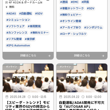
#通信
#EMC
#評価
川 4F 402N & ボードルームN
無料
#車載ネットワーク
#SDV
#ADAS
#自動運転
#SDV
#無料ウェビナー
#シミュレーション
#オンライン開催
#ソフトウェア
#車両開発
#アーカイブあり
#シンポジウム
#カンファレンス
#無料セミナー
#ローデ・シュワルツ
#リアル開催
#東京都
#IPG Automotive
詳細はこちら
詳細はこちら
オンライン
オンライン
2025.08.28
11:00 - 12:15
2025.08.22
11:00 - 12:00
【スピーダ・トレンド】モビ
自動運転/ADAS開発に不可欠
リティ業界のSDVの時流から
な「AUTOSAR AP」