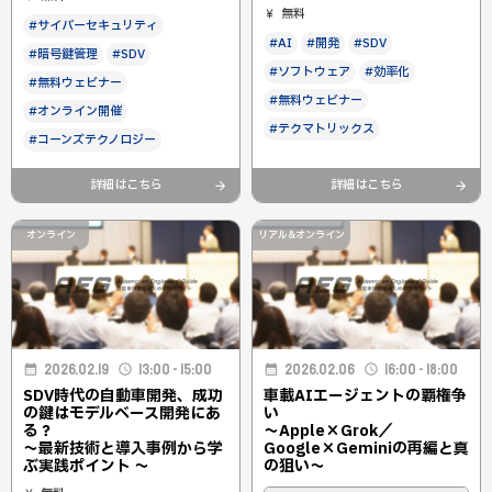
無料
#サイバーセキュリティ
#AI
#開発
#SDV
#暗号鍵管理
#SDV
#ソフトウェア
#効率化
#無料ウェビナー
#無料ウェビナー
#オンライン開催
#テクマトリックス
#コーンズテクノロジー
詳細はこちら
詳細はこちら
オンライン
リアル&オンライン
2026.02.19
13:00 - 15:00
2026.02.06
16:00 - 18:00
SDV時代の自動車開発、成功
車載AIエージェントの覇権争
の鍵はモデルベース開発にあ
い
る？
〜Apple×Grok／
～最新技術と導入事例から学
Google×Geminiの再編と真
ぶ実践ポイント ～
の狙い〜