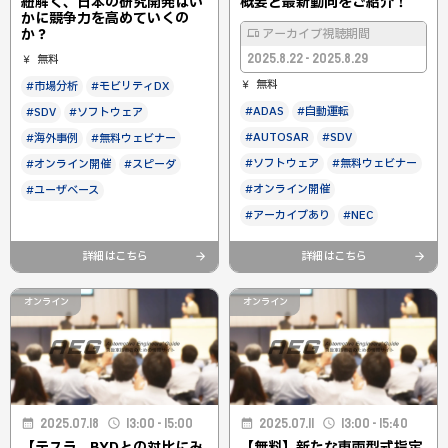
紐解く、日本の研究開発はい
概要と最新動向をご紹介！
かに競争力を高めていくの
か？
アーカイブ視聴期間
2025.8.22 - 2025.8.29
無料
無料
#市場分析
#モビリティDX
#ADAS
#自動運転
#SDV
#ソフトウェア
#AUTOSAR
#SDV
#海外事例
#無料ウェビナー
#ソフトウェア
#無料ウェビナー
#オンライン開催
#スピーダ
#オンライン開催
#ユーザベース
#アーカイブあり
#NEC
詳細はこちら
詳細はこちら
オンライン
オンライン
2025.07.18
13:00 - 15:00
2025.07.11
13:00 - 15:40
【テスラ、BYDとの対比にみ
【無料】新たな車両型式指定