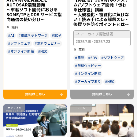
AIDV時代を見据えた
【再配信】SDV時代のシステ
AUTOSAR最新動向
ム/ソフトウェア開発「伝わ
～車載ソフト開発における
る仕様書」講座
SOME/IPとDDS サービス指
～大規模化・複雑化に負けな
向通信の使い分け～
い！読み手による解釈ズレ・
後戻りを防ぐポイントとは～
無料
アーカイブ視聴期間
#AI
#車載ネットワーク
#SDV
2026.7.16 - 2026.7.23
#ソフトウェア
#無料ウェビナー
無料
#オンライン開催
#NEC
#開発
#SDV
#ソフトウェア
#無料ウェビナー
#オンライン開催
#アーカイブあり
#NEC
詳細はこちら
詳細はこちら
オンライン
リアル