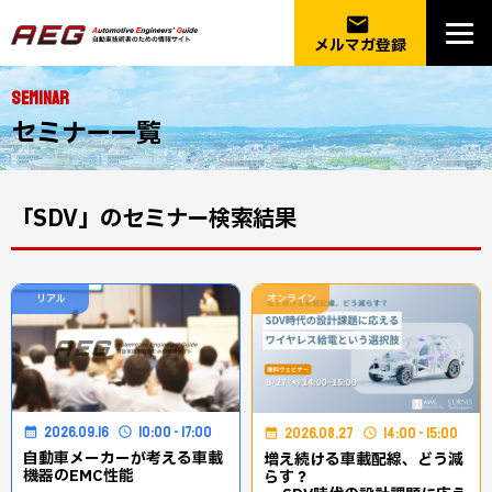
email
メルマガ登録
SEMINAR
セミナー一覧
「SDV」のセミナー検索結果
リアル
オンライン
2026.09.16
10:00 - 17:00
2026.08.27
14:00 - 15:00
自動車メーカーが考える車載
増え続ける車載配線、どう減
機器のEMC性能
らす？