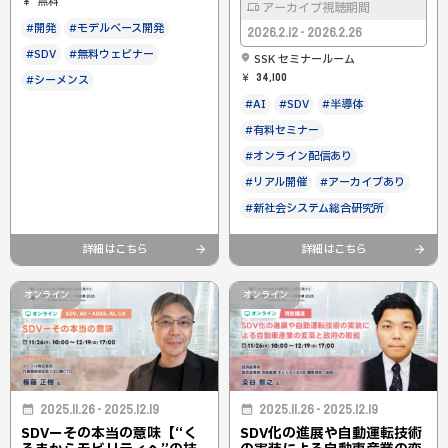
無料
アーカイブ視聴期間
#開発
#モデルベース開発
2026.2.12 - 2026.2.26
#SDV
#無料ウェビナー
SSK セミナールーム
34,100
#シーメンス
#AI
#SDV
#半導体
#有料セミナー
#オンライン配信あり
#リアル開催
#アーカイブあり
#新社会システム総合研究所
詳細はこちら
詳細はこちら
オンライン
オンライン
2025.11.26 - 2025.12.19
2025.11.26 - 2025.12.19
SDVーその本当の意味【“く
SDV化の進展や自動運転技術