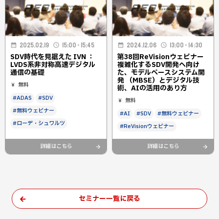
2025.02.19
15:00 - 15:45
2024.12.06
13:00 - 14:30
SDV時代を見据えた IVN ：
第38回ReVisionウェビナー
LVDS系非対称高速デジタル
複雑化するSDV開発へ向け
通信の基礎
た、モデルベースシステム開
発 （MBSE）とデジタル技
無料
術、AIの活用のあり方
#ADAS
#SDV
無料
#無料ウェビナー
#AI
#SDV
#無料ウェビナー
#ローデ・シュワルツ
#ReVisionウェビナー
詳細はこちら
詳細はこちら
セミナー一覧に戻る