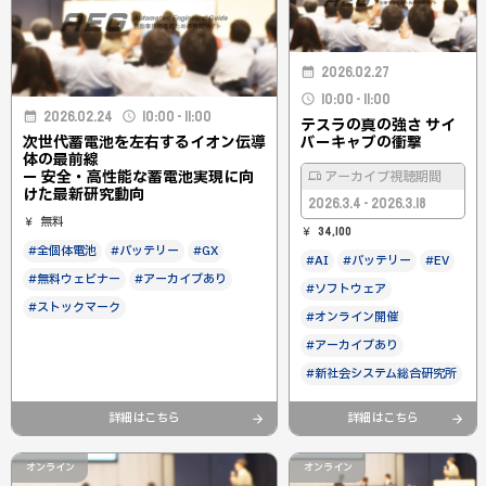
2026.02.27
10:00 - 11:00
2026.02.24
10:00 - 11:00
テスラの真の強さ サイ
次世代蓄電池を左右するイオン伝導
バーキャブの衝撃
体の最前線
ー 安全・高性能な蓄電池実現に向
アーカイブ視聴期間
けた最新研究動向
2026.3.4 - 2026.3.18
無料
34,100
#全個体電池
#バッテリー
#GX
#AI
#バッテリー
#EV
#無料ウェビナー
#アーカイブあり
#ソフトウェア
#ストックマーク
#オンライン開催
#アーカイブあり
#新社会システム総合研究所
詳細はこちら
詳細はこちら
オンライン
オンライン