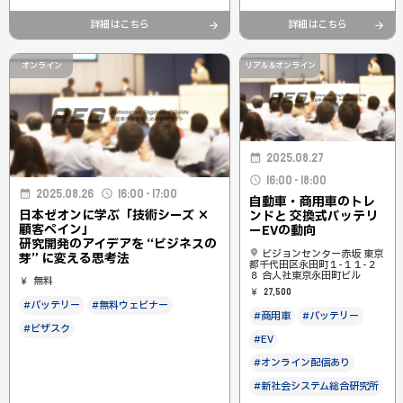
詳細はこちら
詳細はこちら
オンライン
リアル&オンライン
2025.08.27
16:00 - 18:00
2025.08.26
16:00 - 17:00
自動車・商用車のトレ
日本ゼオンに学ぶ「技術シーズ ×
ンドと 交換式バッテリ
顧客ペイン」
ーEVの動向
研究開発のアイデアを “ビジネスの
ビジョンセンター赤坂 東京
芽” に変える思考法
都千代田区永田町１-１１-２
８ 合人社東京永田町ビル
無料
27,500
#バッテリー
#無料ウェビナー
#商用車
#バッテリー
#ビザスク
#EV
#オンライン配信あり
#新社会システム総合研究所