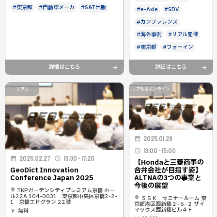
#東京都
#自動車メーカ
#S&T出版
#e-Axle
#SDV
#カンファレンス
#海外事例
#リアル開催
#東京都
#フォーイン
詳細はこちら
詳細はこちら
リアル
リアル&オンライン
2025.01.28
13:00 - 15:00
2025.02.27
13:30 - 17:20
【Hondaと三菱商事の
GeoDict Innovation
合弁会社が目指す姿】
Conference Japan 2025
ALTNAの3つの事業と
今後の展望
TKPガーデンシティプレミアム京橋 ホー
ル22A 104-0031 東京都中央区京橋2-2-
ＳＳＫ セミナールーム 東
1 京橋エドグラン 22階
京都港区西新橋２-６-２ ザイ
マックス西新橋ビル４Ｆ
無料