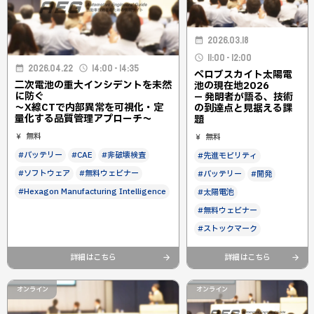
2026.03.18
11:00 - 12:00
2026.04.22
14:00 - 14:35
ペロブスカイト太陽電
二次電池の重大インシデントを未然
池の現在地2026
に防ぐ
— 発明者が語る、技術
〜X線CTで内部異常を可視化・定
の到達点と見据える課
量化する品質管理アプローチ〜
題
無料
無料
#バッテリー
#CAE
#非破壊検査
#先進モビリティ
#ソフトウェア
#無料ウェビナー
#バッテリー
#開発
#Hexagon Manufacturing Intelligence
#太陽電池
#無料ウェビナー
#ストックマーク
詳細はこちら
詳細はこちら
オンライン
オンライン