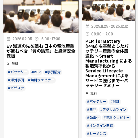
2025.11.25 - 2025.12.12
09:00 - 17:00
2026.02.05
16:00 - 17:30
PLM for Battery
EV 減速の先を読む 日本の電池産業
(P4B) を基盤としたバ
が進むべき「質の論理」と経済安全
ッテリー産業の全体最
保障
適化 ～Smart
Manufacturing による
無料
製造効率化から
Service Lifecycle
#バッテリー
#BEV
#事例紹介
Management による
#海外事例
#無料ウェビナー
サービス強化まで～バ
ッテリーセミナー
#ビザスク
無料
#バッテリー
#設計
#開発
#デジタルツイン
#効率化
#無料ウェビナー
#オンライン開催
#シーメンス