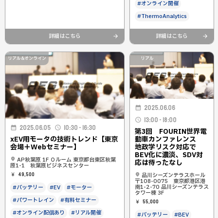
#オンライン開催
#ThermoAnalytics
詳細はこちら
詳細はこちら
リアル&オンライン
リアル
2025.06.06
13:00 - 18:00
2025.06.05
10:30 - 16:30
第3回 FOURIN世界電
xEV用モータの技術トレンド【東京
動車カンファレンス
会場＋Webセミナー】
地政学リスク対応で
BEV化に濃淡、SDV対
AP秋葉原 1F Ｏルーム 東京都台東区秋葉
応は待ったなし
原1-1 秋葉原ビジネスセンター
49,500
品川シーズンテラスホール
〒108-0075 東京都港区港
南1-2-70 品川シーズンテラス
#バッテリー
#EV
#モーター
タワー棟 3F
#パワートレイン
#有料セミナー
55,000
#オンライン配信あり
#リアル開催
#バッテリー
#BEV