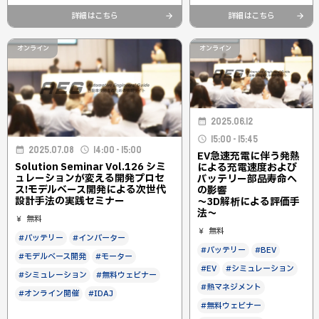
詳細はこちら
詳細はこちら
オンライン
オンライン
2025.06.12
15:00 - 15:45
2025.07.08
14:00 - 15:00
EV急速充電に伴う発熱
Solution Seminar Vol.126 シミ
による充電速度および
ュレーションが変える開発プロセ
バッテリー部品寿命へ
ス!モデルベース開発による次世代
の影響
設計手法の実践セミナー
〜3D解析による評価手
法〜
無料
無料
#バッテリー
#インバーター
#バッテリー
#BEV
#モデルベース開発
#モーター
#EV
#シミュレーション
#シミュレーション
#無料ウェビナー
#熱マネジメント
#オンライン開催
#IDAJ
#無料ウェビナー