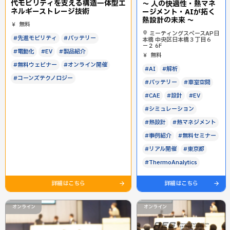
代モビリティを支える構造一体型エ
～ 人の快適性・熱マネ
ネルギーストレージ技術
ージメント・AIが拓く
熱設計の未来 ～
無料
ミーティングスペースAP日
#先進モビリティ
#バッテリー
本橋 中央区日本橋３丁目６
−２ 6F
#電動化
#EV
#製品紹介
無料
#無料ウェビナー
#オンライン開催
#AI
#解析
#コーンズテクノロジー
#バッテリー
#車室空間
#CAE
#設計
#EV
#シミュレーション
#熱設計
#熱マネジメント
#事例紹介
#無料セミナー
#リアル開催
#東京都
#ThermoAnalytics
詳細はこちら
詳細はこちら
オンライン
オンライン