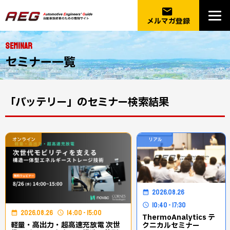
email
メルマガ登録
SEMINAR
セミナー一覧
「バッテリー」のセミナー検索結果
オンライン
リアル
2026.08.26
10:40 - 17:30
2026.08.26
14:00 - 15:00
ThermoAnalytics テ
軽量・高出力・超高速充放電│ 次世
クニカルセミナー