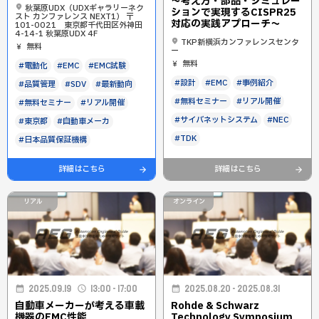
～考え方・部品・シミュレー
秋葉原UDX（UDXギャラリーネク
ションで実現するCISPR25
スト カンファレンス NEXT1） 〒
対応の実践アプローチ～
101-0021 東京都千代田区外神田
4-14-1 秋葉原UDX 4F
TKP新横浜カンファレンスセンタ
無料
ー
無料
#電動化
#EMC
#EMC試験
#設計
#EMC
#事例紹介
#品質管理
#SDV
#最新動向
#無料セミナー
#リアル開催
#無料セミナー
#リアル開催
#サイバネットシステム
#NEC
#東京都
#自動車メーカ
#TDK
#日本品質保証機構
詳細はこちら
詳細はこちら
リアル
オンライン
2025.09.19
13:00 - 17:00
2025.08.20 - 2025.08.31
自動車メーカーが考える車載
Rohde & Schwarz
機器のEMC性能
Technology Symposium