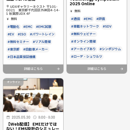
2025 Online
UDXギャラリーネクスト 〒101-
0021 東京都千代田区外神田4-14-
無料
1 秋葉原UDX 4F
#通信
#EMC
#評価
無料
#車載ネットワーク
#SDV
#電動化
#EMC
#EMC試験
#無料ウェビナー
#EV
#ISO
#パワートレイン
#オンライン開催
#無料セミナー
#リアル開催
#アーカイブあり
#シンポジウム
#東京都
#自動車メーカー
#ローデ・シュワルツ
#日本品質保証機構
詳細はこちら
詳細はこちら
オンライン
2025.05.30
11:00 - 11:30
【Web配信】 EMIだけでは
ない！EMS設計のシミュレー