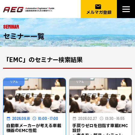
email
メルマガ登録
SEMINAR
セミナー一覧
「EMC」のセミナー検索結果
リアル
リアル
2026.09.16
10:00 - 17:00
2026.02.27
13:30 - 16:55
自動車メーカーが考える車載
手戻りゼロを目指す車載EMC
機器のEMC性能
設計