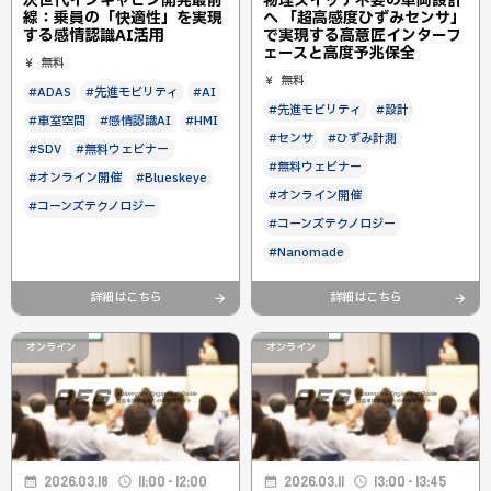
次世代インキャビン開発最前
物理スイッチ不要の車両設計
線：乗員の「快適性」を実現
へ 「超高感度ひずみセンサ」
する感情認識AI活用
で実現する高意匠インターフ
ェースと高度予兆保全
無料
無料
#ADAS
#先進モビリティ
#AI
#先進モビリティ
#設計
#車室空間
#感情認識AI
#HMI
#センサ
#ひずみ計測
#SDV
#無料ウェビナー
#無料ウェビナー
#オンライン開催
#Blueskeye
#オンライン開催
#コーンズテクノロジー
#コーンズテクノロジー
#Nanomade
詳細はこちら
詳細はこちら
オンライン
オンライン
2026.03.18
11:00 - 12:00
2026.03.11
13:00 - 13:45