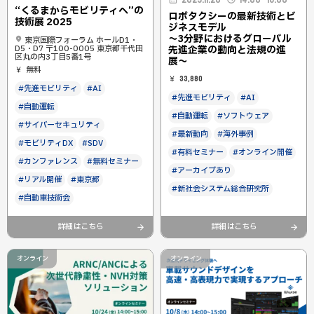
“くるまからモビリティへ”の
ロボタクシーの最新技術とビ
技術展 2025
ジネスモデル
〜3分野におけるグローバル
東京国際フォーラム ホールD1・
先進企業の動向と法規の進
D5・D7 〒100-0005 東京都千代田
区丸の内3丁目5番1号
展〜
無料
33,880
#先進モビリティ
#AI
#先進モビリティ
#AI
#自動運転
#自動運転
#ソフトウェア
#サイバーセキュリティ
#最新動向
#海外事例
#モビリティDX
#SDV
#有料セミナー
#オンライン開催
#カンファレンス
#無料セミナー
#アーカイブあり
#リアル開催
#東京都
#新社会システム総合研究所
#自動車技術会
詳細はこちら
詳細はこちら
オンライン
オンライン