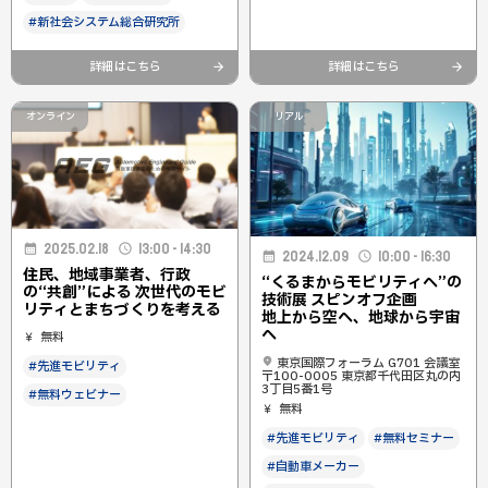
#新社会システム総合研究所
詳細はこちら
詳細はこちら
オンライン
リアル
2025.02.18
13:00 - 14:30
2024.12.09
10:00 - 16:30
住民、地域事業者、行政
“くるまからモビリティへ”の
の“共創”による 次世代のモビ
技術展 スピンオフ企画
リティとまちづくりを考える
地上から空へ、地球から宇宙
へ
無料
東京国際フォーラム G701 会議室
#先進モビリティ
〒100-0005 東京都千代田区丸の内
3丁目5番1号
#無料ウェビナー
無料
#先進モビリティ
#無料セミナー
#自動車メーカー