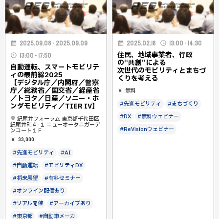
2025.09.08 - 2025.09.09
2025.02.18
13:00 - 14:30
住民、地域事業者、行政
13:00 - 17:50
の“共創”による
自動運転、スマートモビリテ
次世代のモビリティとまちづ
ィの最前線2025
くりを考える
【デジタル庁／内閣府／警察
庁／総務省／国交省／経産省
無料
／トヨタ／日産／ソニー・ホ
#先進モビリティ
#まちづくり
ンダモビリティ／TIER IV】
#DX
#無料ウェビナー
紀尾井フォーラム 東京都千代田区
紀尾井町４-１ ニューオータニガーデ
#ReVisionウェビナー
ンコート１Ｆ
33,000
#先進モビリティ
#AI
#自動運転
#モビリティDX
#将来展望
#有料セミナー
#オンライン配信あり
#リアル開催
#アーカイブあり
#東京都
#自動車メーカ