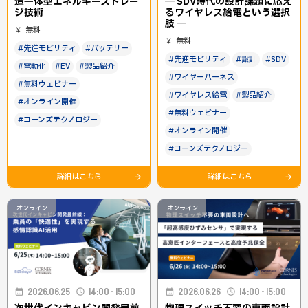
造一体型エネルギーストレー
― SDV時代の設計課題に応え
ジ技術
るワイヤレス給電という選択
肢 ―
無料
無料
#先進モビリティ
#バッテリー
#先進モビリティ
#設計
#SDV
#電動化
#EV
#製品紹介
#ワイヤーハーネス
#無料ウェビナー
#ワイヤレス給電
#製品紹介
#オンライン開催
#無料ウェビナー
#コーンズテクノロジー
#オンライン開催
#コーンズテクノロジー
詳細はこちら
詳細はこちら
オンライン
オンライン
2026.06.25
14:00 - 15:00
2026.06.26
14:00 - 15:00