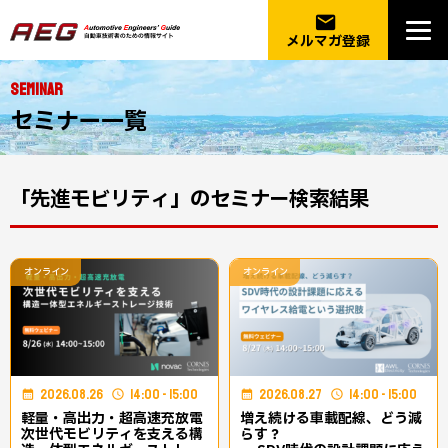
email
メルマガ登録
SEMINAR
セミナー一覧
「先進モビリティ」のセミナー検索結果
オンライン
オンライン
2026.08.26
14:00 - 15:00
2026.08.27
14:00 - 15:00
軽量・高出力・超高速充放電│
増え続ける車載配線、どう減
次世代モビリティを支える構
らす？