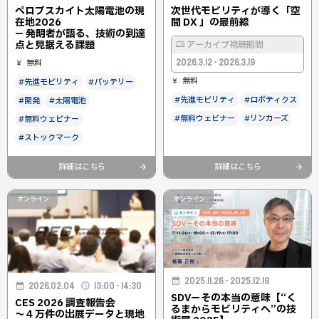
ペロブスカイト太陽電池の現
次世代モビリティが導く「空
在地2026
間 DX 」の最前線
— 発明者が語る、技術の到達
点と見据える課題
アーカイブ視聴期間
2026.3.12 - 2026.3.19
無料
無料
#先進モビリティ
#バッテリー
#先進モビリティ
#ロボティクス
#開発
#太陽電池
#無料ウェビナー
#リンカーズ
#無料ウェビナー
#ストックマーク
詳細はこちら
詳細はこちら
オンライン
オンライン
2025.11.26 - 2025.12.19
2026.02.04
13:00 - 14:30
SDVーその本当の意味【“く
CES 2026 調査報告会
るまからモビリティへ”の技
〜４万件の出展データと現地