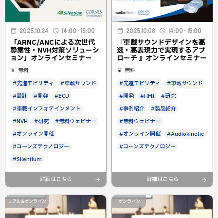
2025.10.24
14:00 - 15:00
2025.10.08
14:00 - 15:00
「ARNC/ANCによる次世代
『車載サウンドデザインを高
静粛性・NVH対策ソリューシ
速・高表現力で実現するアプ
ョン」オンラインセミナー
ローチ 』オンラインセミナー
無料
無料
#先進モビリティ
#車載サウンド
#先進モビリティ
#車載サウンド
#設計
#開発
#ECU
#開発
#HMI
#研究
#車載インフォテインメント
#事例紹介
#製品紹介
#NVH
#研究
#無料ウェビナー
#無料ウェビナー
#オンライン開催
#オンライン開催
#Audiokinetic
#コーンズテクノロジー
#コーンズテクノロジー
#Silentium
詳細はこちら
詳細はこちら
リアル&オンライン
オンライン