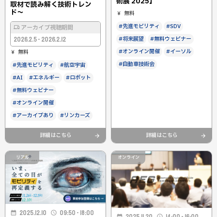
術展 2025】
取材で読み解く技術トレン
ド〜
無料
#先進モビリティ
#SDV
アーカイブ視聴期間
#将来展望
#無料ウェビナー
2026.2.5 - 2026.2.12
#オンライン開催
#イーソル
無料
#自動車技術会
#先進モビリティ
#航空宇宙
#AI
#エネルギー
#ロボット
#無料ウェビナー
#オンライン開催
#アーカイブあり
#リンカーズ
詳細はこちら
詳細はこちら
リアル
オンライン
2025.12.10
09:50 - 18:00
2025.11.20
14:00 - 16:00