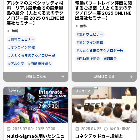
アルケマのスペシャリティ材
電動パワートレイン評価に関
料 リアル展示会での展示製
するご提案【人とくるまのテ
品の紹介【人とくるまのテク
クノロジー展 2025 ONLINE
ノロジー展 2025 ONLINE 出
出展社セミナー】
展社セミナー】
無料
無料
#無料ウェビナー
#無料ウェビナー
#オンライン開催
#オンライン開催
#人とくるまのテクノロジー展
#人とくるまのテクノロジー展
#自動車技術会
#明電舎
#アルケマ
#自動車技術会
詳細はこちら
詳細はこちら
オンライン
オンライン
2025.04.22
14:00 - 15:30
2025.07.09 - 2025.07.30
コネクテッドカー規制と
Multi-Sigmaを用いたシミュ