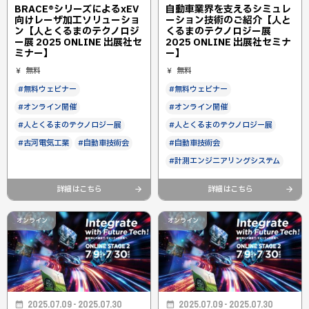
BRACE®シリーズによるxEV
自動車業界を支えるシミュレ
向けレーザ加工ソリューショ
ーション技術のご紹介【人と
ン【人とくるまのテクノロジ
くるまのテクノロジー展
ー展 2025 ONLINE 出展社セ
2025 ONLINE 出展社セミナ
ミナー】
ー】
無料
無料
#無料ウェビナー
#無料ウェビナー
#オンライン開催
#オンライン開催
#人とくるまのテクノロジー展
#人とくるまのテクノロジー展
#古河電気工業
#自動車技術会
#自動車技術会
#計測エンジニアリングシステム
詳細はこちら
詳細はこちら
オンライン
オンライン
2025.07.09 - 2025.07.30
2025.07.09 - 2025.07.30