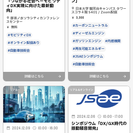
「つながる社会へ－モビリテ
ン」
ィDX実現に向けた最新動
日本大学 駿河台キャンパス タワー
向」
スコラ４階 S401 / Zoom配信
3,300
御茶ノ水ソラシティカンファレン
スセンター
#カーボンニュートラル
無料
#ディーゼルエンジン
#モビリティDX
#ガソリンエンジン
#内燃機関
#オンライン配信あり
#再生可能エネルギー
#自動車技術会
#JSAEシンポジウム
#自動車技術会
詳細はこちら
詳細はこちら
リアル
リアル&オンライン
2024.12.06
10:00 - 17:00
シンポジウム「DX/GX時代の
振動騒音開発」
2024.12.09
10:00 - 16:30