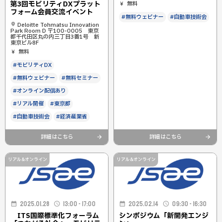
第3回モビリティDXプラット
無料
フォーム会員交流イベント
#無料ウェビナー
#自動車技術会
Deloitte Tohmatsu Innovation
Park Room D 〒100-0005 東京
都千代田区丸の内三丁目3番1号 新
東京ビル8F
無料
#モビリティDX
#無料ウェビナー
#無料セミナー
#オンライン配信あり
#リアル開催
#東京都
#自動車技術会
#経済産業省
詳細はこちら
詳細はこちら
リアル&オンライン
リアル&オンライン
2025.01.28
13:00 - 17:00
2025.02.14
09:30 - 16:30
ITS国際標準化フォーラム
シンポジウム「新開発エンジ