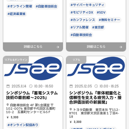
#サイバーセキュリティ
#オンライン開催
#自動車技術会
#モビリティDX
#SDV
#経済産業省
#カンファレンス
#無料セミナー
#リアル開催
#東京都
#自動車技術会
詳細はこちら
詳細はこちら
リアル&オンライン
リアル
2025.11.14
10:30 - 16:50
2025.12.05
10:00 - 16:25
シンポジウム「蓄電システム
シンポジウム「車体軽量化と
技術の最前線～2025」
信頼性を支える疲労入力・接
合評価技術の新展開」
自動車技術会 4F 第1会議室 〒
102-0076 東京都千代田区五番町
トヨタ自動車 東京本社 〒112-
10-2 五番町センタービル5Ｆ
8701 東京都文京区後楽１丁目4-
18
3,300
3,300
#オンライン配信あり