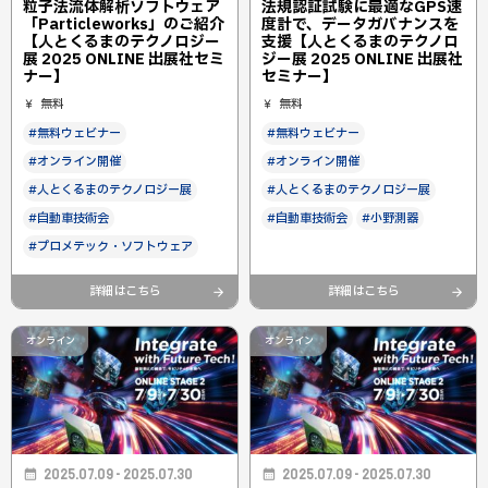
粒子法流体解析ソフトウェア
法規認証試験に最適なGPS速
「Particleworks」のご紹介
度計で、データガバナンスを
【人とくるまのテクノロジー
支援【人とくるまのテクノロ
展 2025 ONLINE 出展社セミ
ジー展 2025 ONLINE 出展社
ナー】
セミナー】
無料
無料
#無料ウェビナー
#無料ウェビナー
#オンライン開催
#オンライン開催
#人とくるまのテクノロジー展
#人とくるまのテクノロジー展
#自動車技術会
#自動車技術会
#小野測器
#プロメテック・ソフトウェア
詳細はこちら
詳細はこちら
オンライン
オンライン
2025.07.09 - 2025.07.30
2025.07.09 - 2025.07.30