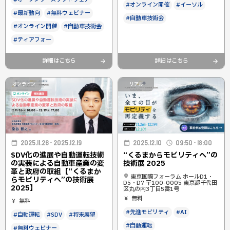
#オンライン開催
#イーソル
#最新動向
#無料ウェビナー
#自動車技術会
#オンライン開催
#自動車技術会
#ティアフォー
詳細はこちら
詳細はこちら
オンライン
リアル
2025.11.26 - 2025.12.19
2025.12.10
09:50 - 18:00
SDV化の進展や自動運転技術
“くるまからモビリティへ”の
の実装による自動車産業の変
技術展 2025
革と政府の取組【“くるまか
東京国際フォーラム ホールD1・
らモビリティへ”の技術展
D5・D7 〒100-0005 東京都千代田
2025】
区丸の内3丁目5番1号
無料
無料
#先進モビリティ
#AI
#自動運転
#SDV
#将来展望
#自動運転
#無料ウェビナー