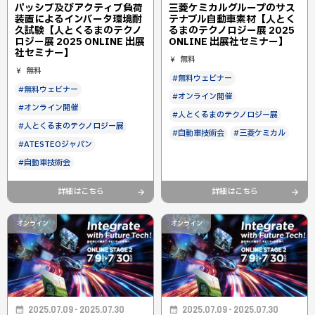
パッシブ及びアクティブ負荷
三菱ケミカルグループのサス
装置によるインバータ環境耐
テナブル自動車素材【人とく
久試験【人とくるまのテクノ
るまのテクノロジー展 2025
ロジー展 2025 ONLINE 出展
ONLINE 出展社セミナー】
社セミナー】
無料
無料
#無料ウェビナー
#無料ウェビナー
#オンライン開催
#オンライン開催
#人とくるまのテクノロジー展
#人とくるまのテクノロジー展
#自動車技術会
#三菱ケミカル
#ATESTEOジャパン
#自動車技術会
詳細はこちら
詳細はこちら
オンライン
オンライン
2025.07.09 - 2025.07.30
2025.07.09 - 2025.07.30