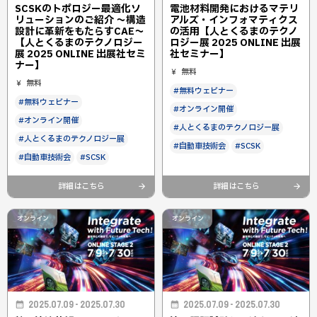
SCSKのトポロジー最適化ソ
電池材料開発におけるマテリ
リューションのご紹介 ～構造
アルズ・インフォマティクス
設計に革新をもたらすCAE～
の活用【人とくるまのテクノ
【人とくるまのテクノロジー
ロジー展 2025 ONLINE 出展
展 2025 ONLINE 出展社セミ
社セミナー】
ナー】
無料
無料
#無料ウェビナー
#無料ウェビナー
#オンライン開催
#オンライン開催
#人とくるまのテクノロジー展
#人とくるまのテクノロジー展
#自動車技術会
#SCSK
#自動車技術会
#SCSK
詳細はこちら
詳細はこちら
オンライン
オンライン
2025.07.09 - 2025.07.30
2025.07.09 - 2025.07.30