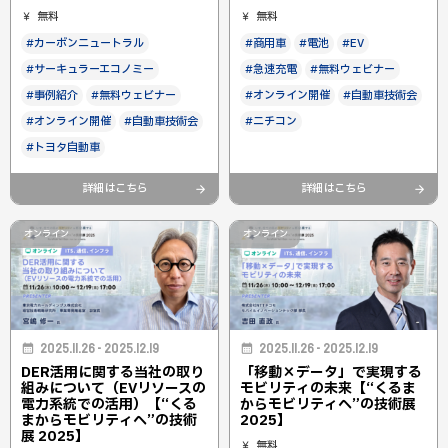
無料
無料
#カーボンニュートラル
#商用車
#電池
#EV
#サーキュラーエコノミー
#急速充電
#無料ウェビナー
#事例紹介
#無料ウェビナー
#オンライン開催
#自動車技術会
#オンライン開催
#自動車技術会
#ニチコン
#トヨタ自動車
詳細はこちら
詳細はこちら
オンライン
オンライン
2025.11.26 - 2025.12.19
2025.11.26 - 2025.12.19
DER活用に関する当社の取り
「移動×データ」で実現する
組みについて（EVリソースの
モビリティの未来【“くるま
電力系統での活用）【“くる
からモビリティへ”の技術展
まからモビリティへ”の技術
2025】
展 2025】
無料