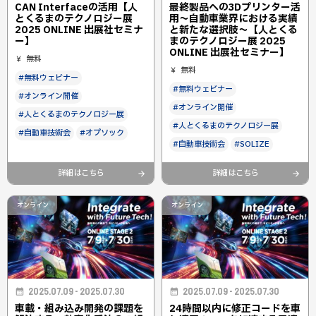
CAN Interfaceの活用【人
最終製品への3Dプリンター活
とくるまのテクノロジー展
用～自動車業界における実績
2025 ONLINE 出展社セミナ
と新たな選択肢～【人とくる
ー】
まのテクノロジー展 2025
ONLINE 出展社セミナー】
無料
無料
#無料ウェビナー
#無料ウェビナー
#オンライン開催
#オンライン開催
#人とくるまのテクノロジー展
#人とくるまのテクノロジー展
#自動車技術会
#オプソック
#自動車技術会
#SOLIZE
詳細はこちら
詳細はこちら
オンライン
オンライン
2025.07.09 - 2025.07.30
2025.07.09 - 2025.07.30
車載・組み込み開発の課題を
24時間以内に修正コードを車