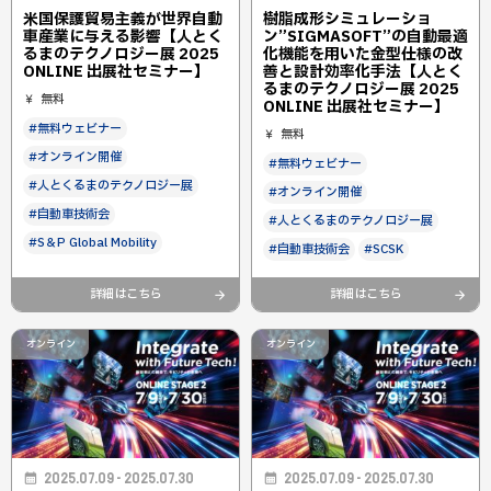
米国保護貿易主義が世界自動
樹脂成形シミュレーショ
車産業に与える影響【人とく
ン”SIGMASOFT”の自動最適
るまのテクノロジー展 2025
化機能を用いた金型仕様の改
ONLINE 出展社セミナー】
善と設計効率化手法【人とく
るまのテクノロジー展 2025
無料
ONLINE 出展社セミナー】
#無料ウェビナー
無料
#オンライン開催
#無料ウェビナー
#人とくるまのテクノロジー展
#オンライン開催
#自動車技術会
#人とくるまのテクノロジー展
#S＆P Global Mobility
#自動車技術会
#SCSK
詳細はこちら
詳細はこちら
オンライン
オンライン
2025.07.09 - 2025.07.30
2025.07.09 - 2025.07.30