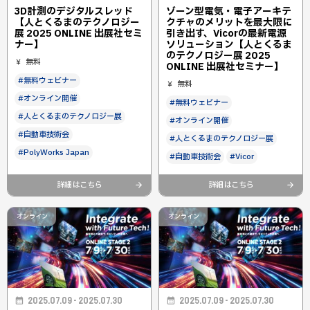
3D計測のデジタルスレッド
ゾーン型電気・電子アーキテ
【人とくるまのテクノロジー
クチャのメリットを最大限に
展 2025 ONLINE 出展社セミ
引き出す、Vicorの最新電源
ナー】
ソリューション【人とくるま
のテクノロジー展 2025
無料
ONLINE 出展社セミナー】
#無料ウェビナー
無料
#オンライン開催
#無料ウェビナー
#人とくるまのテクノロジー展
#オンライン開催
#自動車技術会
#人とくるまのテクノロジー展
#PolyWorks Japan
#自動車技術会
#Vicor
詳細はこちら
詳細はこちら
オンライン
オンライン
2025.07.09 - 2025.07.30
2025.07.09 - 2025.07.30