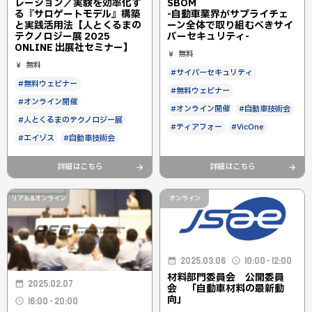
SBOM
レーション／実験を効率化す
-自動車業界がサプライチェ
る『サロゲートモデル』構築
ーン全体で取り組むべきサイ
と実践活用法【人とくるまの
バーセキュリティ-
テクノロジー展 2025
ONLINE 出展社セミナー】
無料
無料
#サイバーセキュリティ
#無料ウェビナー
#無料ウェビナー
#オンライン開催
#オンライン開催
#自動車技術会
#人とくるまのテクノロジー展
#ティアフォー
#VicOne
#エイゾス
#自動車技術会
詳細はこちら
詳細はこちら
リアル&オンライン
オンライン
2025.03.06
10:00 - 12:00
材料部門委員会 公開委員
2025.02.07
会 「自動車材料の最新動
向」
16:00 - 20:00