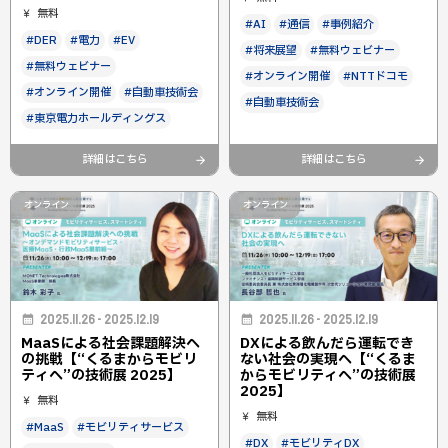
無料
#AI
#通信
#事例紹介
#DER
#電力
#EV
#将来展望
#無料ウェビナー
#無料ウェビナー
#オンライン開催
#NTTドコモ
#オンライン開催
#自動車技術会
#自動車技術会
#東京電力ホールディングス
詳細はこちら
詳細はこちら
オンライン
オンライン
2025.11.26 - 2025.12.19
2025.11.26 - 2025.12.19
MaaSによる社会課題解決へ
DXによる飲んだら運転でき
の挑戦【“くるまからモビリ
ない社会の実現へ【“くるま
ティへ”の技術展 2025】
からモビリティへ”の技術展
2025】
無料
無料
#MaaS
#モビリティサービス
#DX
#モビリティDX