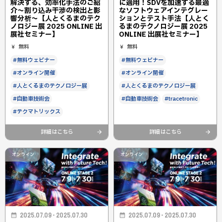
解決する、効率化手法のご紹
に適用！SDVを加速する最適
介～割り込み干渉の検出と影
なソフトウェアインテグレー
響分析～【人とくるまのテク
ションとテスト手法【人とく
ノロジー展 2025 ONLINE 出
るまのテクノロジー展 2025
展社セミナー】
ONLINE 出展社セミナー】
無料
無料
#無料ウェビナー
#無料ウェビナー
#オンライン開催
#オンライン開催
#人とくるまのテクノロジー展
#人とくるまのテクノロジー展
#自動車技術会
#自動車技術会
#tracetronic
#テクマトリックス
詳細はこちら
詳細はこちら
オンライン
オンライン
2025.07.09 - 2025.07.30
2025.07.09 - 2025.07.30