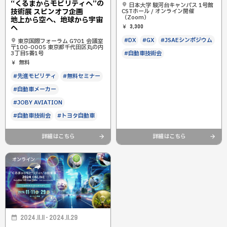
“くるまからモビリティへ”の
日本大学 駿河台キャンパス 1号館
技術展 スピンオフ企画
CSTホール / オンライン開催
（Zoom）
地上から空へ、地球から宇宙
へ
3,300
#DX
#GX
#JSAEシンポジウム
東京国際フォーラム G701 会議室
〒100-0005 東京都千代田区丸の内
3丁目5番1号
#自動車技術会
無料
#先進モビリティ
#無料セミナー
#自動車メーカー
#JOBY AVIATION
#自動車技術会
#トヨタ自動車
詳細はこちら
詳細はこちら
オンライン
2024.11.11 - 2024.11.29