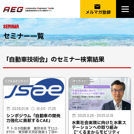
email
メルマガ登録
SEMINAR
セミナー一覧
「自動車技術会」のセミナー検索結果
リアル&オンライン
オンライン
2026.01.16
10:00 - 17:25
シンポジウム「自動車の開発
2025.11.26 - 2025.12.19
力強化に貢献するCAE」
水素社会実現に向けた水素ス
テーションへの取り組み
トヨタ自動車 東京本社 〒112-
【“くるまからモビリティ
8701 東京都文京区後楽１丁目4-