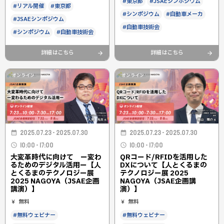
#東京都
#JSAEシンポジウム
#リアル開催
#東京都
#シンポジウム
#自動車メーカ
#JSAEシンポジウム
#自動車技術会
#シンポジウム
#自動車技術会
詳細はこちら
詳細はこちら
オンライン
オンライン
2025.07.23 - 2025.07.30
2025.07.23 - 2025.07.30
10:00 - 17:00
10:00 - 17:00
大変革時代に向けて ー変わ
QRコード/RFIDを活用した
るためのデジタル活用ー【人
DXについて【人とくるまの
とくるまのテクノロジー展
テクノロジー展 2025
2025 NAGOYA（JSAE企画
NAGOYA（JSAE企画講
講演）】
演）】
無料
無料
#無料ウェビナー
#無料ウェビナー