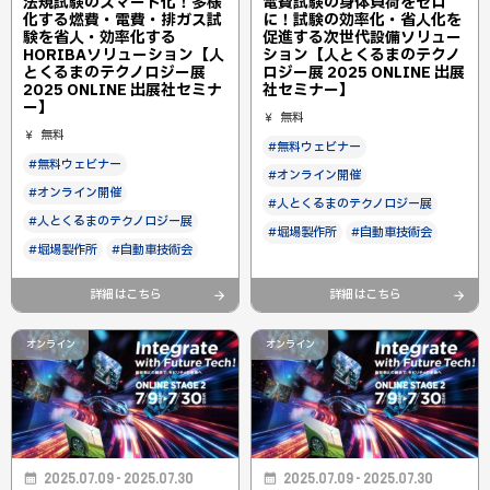
法規試験のスマート化！多様
電費試験の身体負荷をゼロ
化する燃費・電費・排ガス試
に！試験の効率化・省人化を
験を省人・効率化する
促進する次世代設備ソリュー
HORIBAソリューション【人
ション【人とくるまのテクノ
とくるまのテクノロジー展
ロジー展 2025 ONLINE 出展
2025 ONLINE 出展社セミナ
社セミナー】
ー】
無料
無料
#無料ウェビナー
#無料ウェビナー
#オンライン開催
#オンライン開催
#人とくるまのテクノロジー展
#人とくるまのテクノロジー展
#堀場製作所
#自動車技術会
#堀場製作所
#自動車技術会
詳細はこちら
詳細はこちら
オンライン
オンライン
2025.07.09 - 2025.07.30
2025.07.09 - 2025.07.30