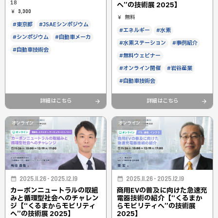
18
へ”の技術展 2025】
3,300
無料
#東京都
#JSAEシンポジウム
#エネルギー
#水素
#シンポジウム
#自動車メーカ
#水素ステーション
#事例紹介
#自動車技術会
#無料ウェビナー
#オンライン開催
#岩谷産業
#自動車技術会
詳細はこちら
詳細はこちら
オンライン
オンライン
2025.11.26 - 2025.12.19
2025.11.26 - 2025.12.19
カーボンニュートラルの取組
商用EVの普及に向けた急速充
みと循環型社会へのチャレン
電器技術の紹介【“くるまか
ジ【“くるまからモビリティ
らモビリティへ”の技術展
へ”の技術展 2025】
2025】