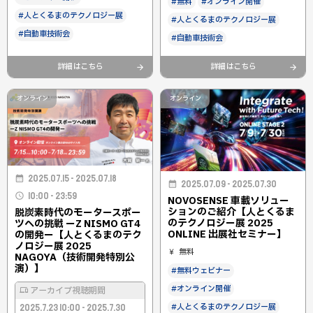
#無料
#オンライン開催
#人とくるまのテクノロジー展
#人とくるまのテクノロジー展
#自動車技術会
#自動車技術会
詳細はこちら
詳細はこちら
オンライン
オンライン
2025.07.15 - 2025.07.18
2025.07.09 - 2025.07.30
10:00 - 23:59
NOVOSENSE 車載ソリュー
ションのご紹介【人とくるま
脱炭素時代のモータースポー
のテクノロジー展 2025
ツへの挑戦 ーZ NISMO GT4
ONLINE 出展社セミナー】
の開発ー【人とくるまのテク
ノロジー展 2025
無料
NAGOYA（技術開発特別公
演）】
#無料ウェビナー
#オンライン開催
アーカイブ視聴期間
#人とくるまのテクノロジー展
2025.7.23 10:00 - 2025.7.30