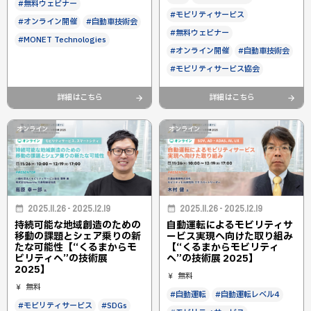
#無料ウェビナー
#モビリティサービス
#オンライン開催
#自動車技術会
#無料ウェビナー
#MONET Technologies
#オンライン開催
#自動車技術会
#モビリティサービス協会
詳細はこちら
詳細はこちら
オンライン
オンライン
2025.11.26 - 2025.12.19
2025.11.26 - 2025.12.19
持続可能な地域創造のための
自動運転によるモビリティサ
移動の課題とシェア乗りの新
ービス実現へ向けた取り組み
たな可能性【“くるまからモ
【“くるまからモビリティ
ビリティへ”の技術展
へ”の技術展 2025】
2025】
無料
無料
#自動運転
#自動運転レベル4
#モビリティサービス
#SDGs