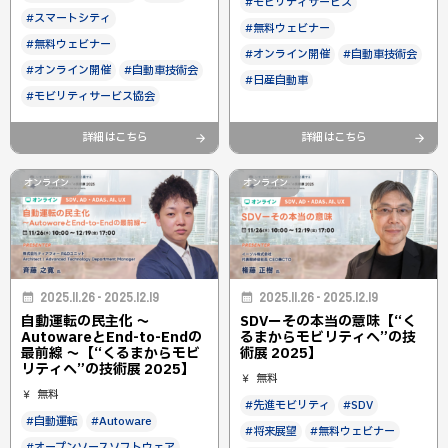
#モビリティサービス
#スマートシティ
#無料ウェビナー
#無料ウェビナー
#オンライン開催
#自動車技術会
#オンライン開催
#自動車技術会
#日産自動車
#モビリティサービス協会
詳細はこちら
詳細はこちら
オンライン
オンライン
2025.11.26 - 2025.12.19
2025.11.26 - 2025.12.19
自動運転の民主化 〜
SDVーその本当の意味【“く
AutowareとEnd-to-Endの
るまからモビリティへ”の技
最前線 〜【“くるまからモビ
術展 2025】
リティへ”の技術展 2025】
無料
無料
#先進モビリティ
#SDV
#自動運転
#Autoware
#将来展望
#無料ウェビナー
#オープンソースソフトウェア