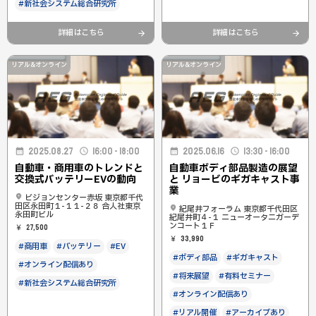
#新社会システム総合研究所
詳細はこちら
詳細はこちら
リアル&オンライン
リアル&オンライン
2025.08.27
16:00 - 18:00
2025.06.16
13:30 - 16:00
自動車・商用車のトレンドと
自動車ボディ部品製造の展望
交換式バッテリーEVの動向
と リョービのギガキャスト事
業
ビジョンセンター赤坂 東京都千代
田区永田町１-１１-２８ 合人社東京
紀尾井フォーラム 東京都千代田区
永田町ビル
紀尾井町４-１ ニューオータニガーデ
ンコート１Ｆ
27,500
33,990
#商用車
#バッテリー
#EV
#ボディ部品
#ギガキャスト
#オンライン配信あり
#将来展望
#有料セミナー
#新社会システム総合研究所
#オンライン配信あり
#リアル開催
#アーカイブあり