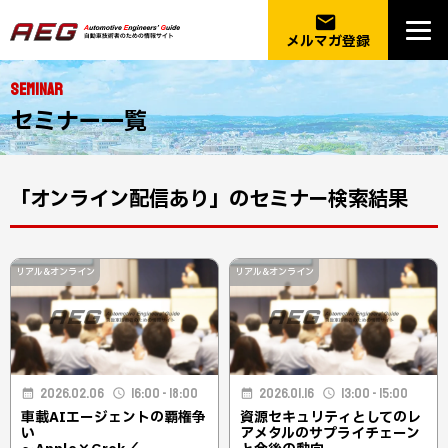
email
メルマガ登録
SEMINAR
セミナー一覧
「オンライン配信あり」のセミナー検索結果
リアル&オンライン
リアル&オンライン
2026.02.06
16:00 - 18:00
2026.01.16
13:00 - 15:00
車載AIエージェントの覇権争
資源セキュリティとしてのレ
い
アメタルのサプライチェーン