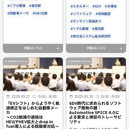
#リアル開催
#東京都
#エネルギー
#SDV
#半導体
#自動車メーカ
#S&T出版
#ソフトウェア
#将来展望
#オンライン配信あり
#リアル開催
#東京都
#新社会システム総合研究所
詳細はこちら
詳細はこちら
リアル&オンライン
リアル&オンライン
2025.05.27
13:00 - 16:30
2025.05.29
13:30 - 15:00
「EVシフト」からようやく軌
SDV時代に求められるソフト
道修正をはじめた自動車メー
ウェア開発の鍵：
カ
Automotive SPICE 4.0に
〜CO2削減の道筋は
よる要求と検証のトレーサビ
HEV/PHEV拡大とdrop in
リティ
fuel導入による既販車対応〜