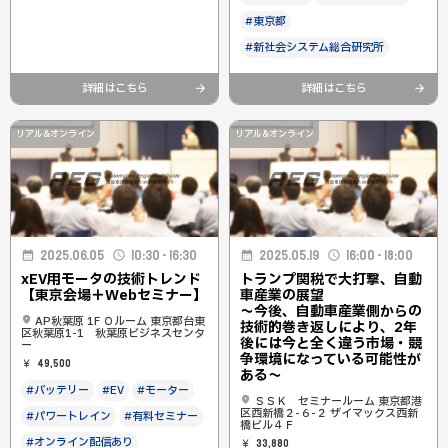
#東京都
#新社会システム総合研究所
詳細はこちら
詳細はこちら
リアル&オンライン
リアル&オンライン
2025.06.05
10:30 - 16:30
2025.05.19
16:00 - 18:00
xEV用モータの技術トレンド
トランプ関税で大打撃、自動
【東京会場＋Webセミナー】
車産業の展望
〜今後、自動車産業側からの
AP秋葉原 1F Ｏルーム 東京都台東
技術的巻き返しにより、2年
区秋葉原1-1 秋葉原ビジネスセンタ
後には今と全く違う市場・競
ー
争環境になっている可能性が
49,500
ある〜
#バッテリー
#EV
#モーター
ＳＳＫ セミナールーム 東京都港
区西新橋２-６-２ ザイマックス西新
#パワートレイン
#有料セミナー
橋ビル４Ｆ
#オンライン配信あり
33,880