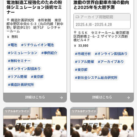
電池製造工程強化のための粉
激動の世界自動車市場の動向
体シミュレーション技術セミ
と2025年を大胆予測
ナー
アーカイブ視聴期間
構造計画研究所 本所新館 東京
都中野区中央4-5-3（丸の内線「新中
2025.4.16 - 2025.4.28
野」駅徒歩1分） 地下1F レクチャ
ールーム
ＳＳＫ セミナールーム 東京都港
区西新橋２-６-２ ザイマックス西新
無料
橋ビル４Ｆ
#電池
#リチウムイオン電池
33,990
#シミュレーション
#事例紹介
#市場分析
#オンライン配信あり
#無料セミナー
#リアル開催
#アーカイブあり
#オンライン配信あり
#東京都
#リアル開催
#東京都
#新社会システム総合研究所
#構造計画研究所
詳細はこちら
詳細はこちら
リアル&オンライン
リアル&オンライン