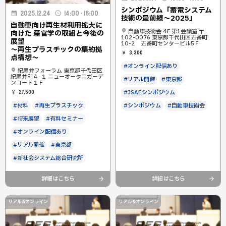
シンポジウム「蓄電システム
2025.12.24
14:00 - 16:00
技術の最前線～2025」
自動車向け再生材利用拡大に
自動車技術会 4F 第1会議室 〒
向けた 産官学の取組と今後の
102-0076 東京都千代田区五番町
展望
10-2 五番町センタービル5Ｆ
〜再生プラスチックの集約拠
3,300
点構想〜
#オンライン配信あり
紀尾井フォーラム 東京都千代田区
紀尾井町４-１ ニューオータニガーデ
#リアル開催
#東京都
ンコート１Ｆ
#JSAEシンポジウム
27,500
#シンポジウム
#自動車技術会
#材料
#再生プラスチック
#将来展望
#有料セミナー
#オンライン配信あり
#リアル開催
#東京都
#新社会システム総合研究所
詳細はこちら
詳細はこちら
リアル&オンライン
リアル&オンライン