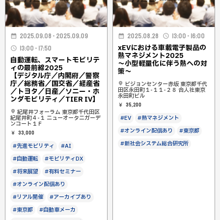
2025.09.08 - 2025.09.09
2025.08.28
13:00 - 16:00
xEVにおける車載電子製品の
13:00 - 17:50
熱マネジメント2025
自動運転、スマートモビリテ
〜小型軽量化に伴う熱への対
ィの最前線2025
策〜
【デジタル庁／内閣府／警察
庁／総務省／国交省／経産省
ビジョンセンター赤坂 東京都千代
田区永田町１-１１-２８ 合人社東京
／トヨタ／日産／ソニー・ホ
永田町ビル
ンダモビリティ／TIER IV】
35,200
紀尾井フォーラム 東京都千代田区
紀尾井町４-１ ニューオータニガーデ
#EV
#熱マネジメント
ンコート１Ｆ
#オンライン配信あり
#東京都
33,000
#新社会システム総合研究所
#先進モビリティ
#AI
#自動運転
#モビリティDX
#将来展望
#有料セミナー
#オンライン配信あり
#リアル開催
#アーカイブあり
#東京都
#自動車メーカ