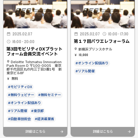
2025.02.07
2025.02.07
10:00 - 17:30
第１７回パワエレフォーラム
16:00 - 20:00
第3回モビリティDXプラット
新横浜プリンスホテル
フォーム会員交流イベント
10,000
Deloitte Tohmatsu Innovation
#オンライン配信あり
Park Room D 〒100-0005 東京
都千代田区丸の内三丁目3番1号 新
#リアル開催
東京ビル8F
無料
#モビリティDX
#無料ウェビナー
#無料セミナー
#オンライン配信あり
#リアル開催
#東京都
#自動車技術会
#経済産業省
詳細はこちら
詳細はこちら