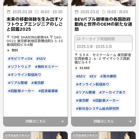
2025.02.28
19:00 - 20:30
2025.03.12
13:00 - 15:00
未来の移動体験を生み出すソ
BEVバブル崩壊後の各国政府
フトウェアエンジニアのしご
動向と世界のOEMの新たな道
と図鑑2025
筋
TIME SHARING新宿4A 〒 160-
アーカイブ視聴期間
0021 東京都新宿区歌舞伎町1-1-15
東信同和ビル4階
2025.3.18 - 2025.3.31
無料
ＳＳＫ セミナールーム 東京都港
#モビリティDX
#SDV
区西新橋２-６-２ ザイマックス西新
橋ビル４Ｆ
#ソフトウェア
#無料セミナー
33,660
#オンライン配信あり
#BEV
#EV
#海外事例
#リアル開催
#東京都
#オンライン配信あり
#自動車メーカー
#経済産業省
#リアル開催
#アーカイブあり
#東京都
#自動車メーカー
#新社会システム総合研究所
詳細はこちら
詳細はこちら
リアル&オンライン
リアル&オンライン