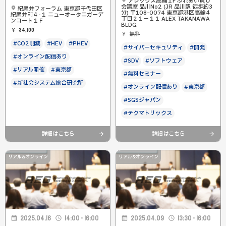
アレックス高輪１F ふれあい貸し
会議室 品川No2 (JR 品川駅 徒歩約3
紀尾井フォーラム 東京都千代田区
分) 〒108-0074 東京都港区高輪４
紀尾井町４-１ ニューオータニガーデ
丁目２１−１１ ALEX TAKANAWA
ンコート１Ｆ
BLDG.
34,100
無料
#CO2削減
#HEV
#PHEV
#サイバーセキュリティ
#開発
#オンライン配信あり
#SDV
#ソフトウェア
#リアル開催
#東京都
#無料セミナー
#新社会システム総合研究所
#オンライン配信あり
#東京都
#SGSジャパン
#テクマトリックス
詳細はこちら
詳細はこちら
リアル&オンライン
リアル&オンライン
2025.04.16
14:00 - 16:00
2025.04.09
13:30 - 16:00