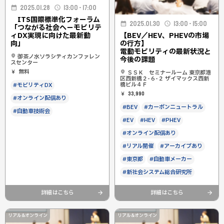
2025.01.28
13:00 - 17:00
ITS国際標準化フォーラム
2025.01.30
13:00 - 15:00
「つながる社会へ－モビリテ
ィDX実現に向けた最新動
【BEV／HEV、PHEVの市場
向」
の行方】
電動モビリティの最新状況と
御茶ノ水ソラシティカンファレン
今後の課題
スセンター
無料
ＳＳＫ セミナールーム 東京都港
区西新橋２-６-２ ザイマックス西新
橋ビル４Ｆ
#モビリティDX
33,990
#オンライン配信あり
#BEV
#カーボンニュートラル
#自動車技術会
#EV
#HEV
#PHEV
#オンライン配信あり
#リアル開催
#アーカイブあり
#東京都
#自動車メーカー
#新社会システム総合研究所
詳細はこちら
詳細はこちら
リアル&オンライン
リアル&オンライン