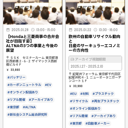
2025.01.28
13:00 - 15:00
2025.01.22
13:30 - 16:00
【Hondaと三菱商事の合弁会
欧州の自動車リサイクル動向
社が目指す姿】
と
ALTNAの3つの事業と今後の
日産のサーキュラーエコノミ
展望
ーの方向性
ＳＳＫ セミナールーム 東京都港
アーカイブ視聴期間
区西新橋２-６-２ ザイマックス西新
橋ビル４Ｆ
2025.1.27 - 2025.2.10
33,660
紀尾井フォーラム 東京都千代田区
#バッテリー
紀尾井町４-１ ニューオータニガーデ
ンコート１Ｆ
#カーボンニュートラル
#EV
33,990
#オンライン配信あり
#EU
#材料
#プラスチック
#リアル開催
#アーカイブあり
#リサイクル
#再生プラスチック
#東京都
#ALTNA
#オンライン配信あり
#新社会システム総合研究所
#リアル開催
#アーカイブあり
#東京都
#自動車メーカー