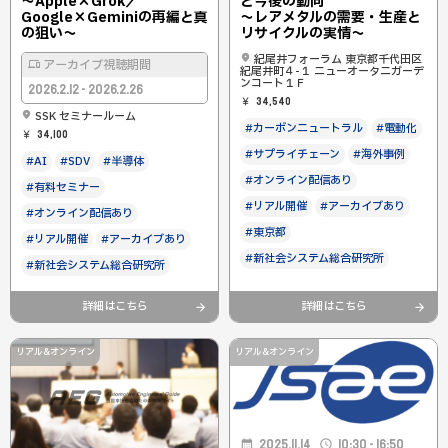
〜Apple×Grok／
と今後の動向
Google×Geminiの再編と真
〜レアメタルの需要・生産と
の狙い〜
リサイクルの実情〜
紀尾井フォーラム 東京都千代田区
アーカイブ視聴期間
紀尾井町４-１ ニューオータニガーデ
ンコート１Ｆ
2026.2.12 - 2026.2.26
34,540
SSK セミナールーム
#カーボンニュートラル
#電動化
34,100
#サプライチェーン
#海外事例
#AI
#SDV
#半導体
#オンライン配信あり
#有料セミナー
#リアル開催
#アーカイブあり
#オンライン配信あり
#東京都
#リアル開催
#アーカイブあり
#新社会システム総合研究所
#新社会システム総合研究所
詳細はこちら
詳細はこちら
リアル&オンライン
リアル&オンライン
2025.11.14
10:30 - 16:50