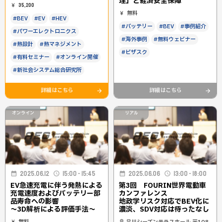
理」と経済安全保障
35,200
無料
#BEV
#EV
#HEV
#バッテリー
#BEV
#事例紹介
#パワーエレクトロニクス
#海外事例
#無料ウェビナー
#熱設計
#熱マネジメント
#ビザスク
#有料セミナー
#オンライン開催
#新社会システム総合研究所
詳細はこちら
詳細はこちら
オンライン
リアル
2025.06.12
15:00 - 15:45
2025.06.06
13:00 - 18:00
EV急速充電に伴う発熱による
第3回 FOURIN世界電動車
充電速度およびバッテリー部
カンファレンス
品寿命への影響
地政学リスク対応でBEV化に
〜3D解析による評価手法〜
濃淡、SDV対応は待ったなし
無料