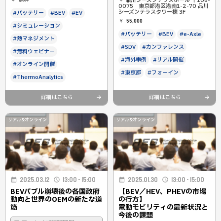
品川シーズンテラスホール 〒108-
0075 東京都港区港南1-2-70 品川
シーズンテラスタワー棟 3F
#バッテリー
#BEV
#EV
55,000
#シミュレーション
#バッテリー
#BEV
#e-Axle
#熱マネジメント
#SDV
#カンファレンス
#無料ウェビナー
#海外事例
#リアル開催
#オンライン開催
#東京都
#フォーイン
#ThermoAnalytics
詳細はこちら
詳細はこちら
リアル&オンライン
リアル&オンライン
2025.03.12
13:00 - 15:00
2025.01.30
13:00 - 15:00
BEVバブル崩壊後の各国政府
【BEV／HEV、PHEVの市場
動向と世界のOEMの新たな道
の行方】
筋
電動モビリティの最新状況と
今後の課題