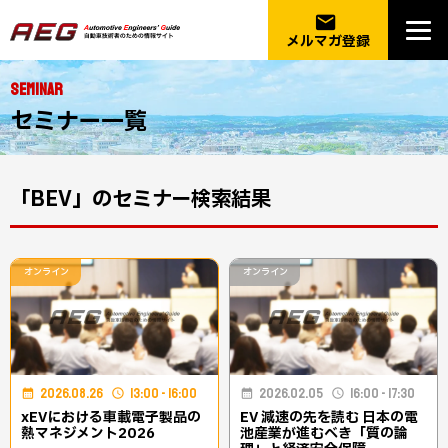
email
メルマガ登録
SEMINAR
セミナー一覧
「BEV」のセミナー検索結果
オンライン
オンライン
2026.08.26
13:00 - 16:00
2026.02.05
16:00 - 17:30
xEVにおける車載電子製品の
EV 減速の先を読む 日本の電
熱マネジメント2026
池産業が進むべき「質の論