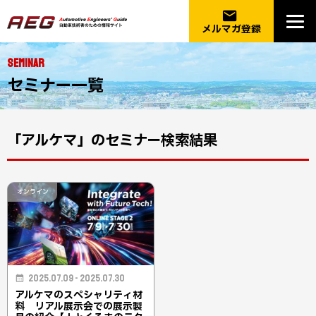
email
メルマガ登録
SEMINAR
セミナー一覧
「アルケマ」のセミナー検索結果
オンライン
2025.07.09 - 2025.07.30
アルケマのスペシャリティ材
料 リアル展示会での展示製