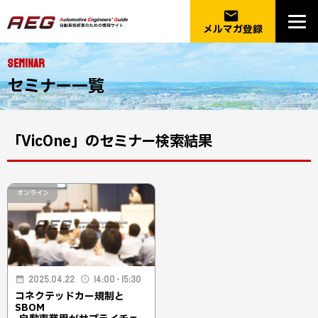
email
メルマガ登録
SEMINAR
セミナー一覧
「VicOne」のセミナー検索結果
オンライン
2025.04.22
14:00 - 15:30
コネクテッドカー規制と
SBOM