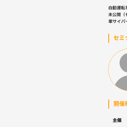
自動運転
未公開（
車サイバ
セミ
開催
主催