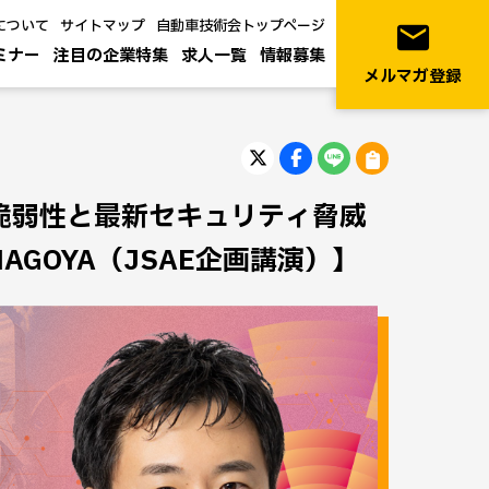
について
サイトマップ
自動車技術会トップページ
email
ミナー
注目の企業特集
求人一覧
情報募集
メルマガ登録
脆弱性と最新セキュリティ脅威
AGOYA（JSAE企画講演）】