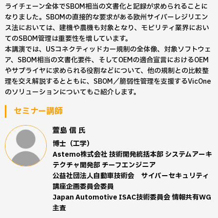
ライチェーン全体でSBOM相当の文書化と記録が求められることに
なりました。SBOMの直接的な要求がある欧州サイバーレジリエン
ス法においては、建機や農機も対象となり、モビリティ業界におい
てのSBOM管理は重要性を増しています。
本講演では、USコネクティッドカー規制の全体像、対象ソフトウェ
ア、SBOM相当の文書化要件、そしてOEMの適合宣言におけるOEM
やサプライヤに求められる役割などについて、他の規制との比較整
理を交え解説するとともに、SBOM／脆弱性管理を支援するVicOne
のソリューションについてもご紹介します。
セミナー講師
萱島 信
氏
博士（工学）
Astemo株式会社 技術開発統括本部 システムアーキ
テクチャ開発部 チーフエンジニア
公益社団法人自動車技術会 サイバーセキュリティ
講座企画委員会委員
Japan Automotive ISAC技術委員会 情報共有WG
主査