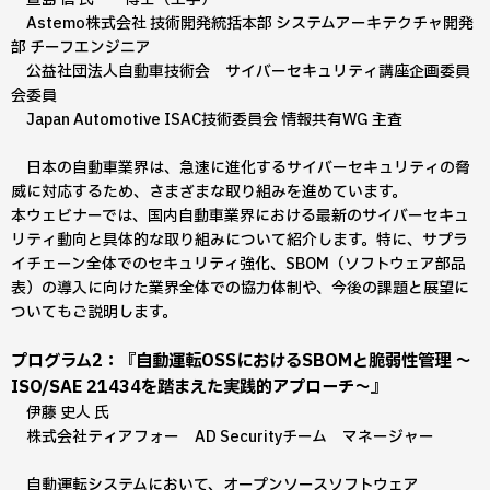
Astemo株式会社 技術開発統括本部 システムアーキテクチャ開発
部 チーフエンジニア
公益社団法人自動車技術会 サイバーセキュリティ講座企画委員
会委員
Japan Automotive ISAC技術委員会 情報共有WG 主査
日本の自動車業界は、急速に進化するサイバーセキュリティの脅
威に対応するため、さまざまな取り組みを進めています。
本ウェビナーでは、国内自動車業界における最新のサイバーセキュ
リティ動向と具体的な取り組みについて紹介します。特に、サプラ
イチェーン全体でのセキュリティ強化、SBOM（ソフトウェア部品
表）の導入に向けた業界全体での協力体制や、今後の課題と展望に
ついてもご説明します。
プログラム2：『自動運転OSSにおけるSBOMと脆弱性管理 〜
ISO/SAE 21434を踏まえた実践的アプローチ〜』
伊藤 史人 氏
株式会社ティアフォー AD Securityチーム マネージャー
自動運転システムにおいて、オープンソースソフトウェア