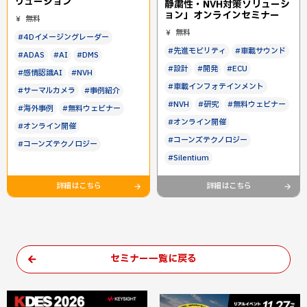
リューション
静粛性・NVH対策ソリューシ
ョン」オンラインセミナー
無料
無料
#4Dイメージングレーダー
#先進モビリティ
#車載サウンド
#ADAS
#AI
#DMS
#設計
#開発
#ECU
#感情認識AI
#NVH
#車載インフォテインメント
#サーマルカメラ
#事例紹介
#NVH
#研究
#無料ウェビナー
#海外事例
#無料ウェビナー
#オンライン開催
#オンライン開催
#コーンズテクノロジー
#コーンズテクノロジー
#Silentium
詳細はこちら
詳細はこちら
セミナー一覧に戻る