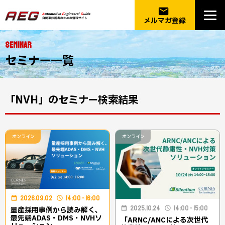
email
メルマガ登録
SEMINAR
セミナー一覧
「NVH」のセミナー検索結果
オンライン
オンライン
2026.09.02
14:00 - 16:00
2025.10.24
14:00 - 15:00
量産採用事例から読み解く、
最先端ADAS・DMS・NVHソ
「ARNC/ANCによる次世代