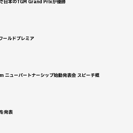
で日本のTGM Grand Prixが優勝
ンでワールドプレミア
o F1 Team ニューパートナーシップ始動発表会 スピーチ概
制を発表