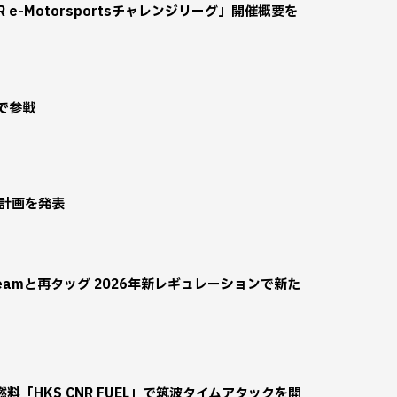
 「TGR e-Motorsportsチャレンジリーグ」開催概要を
で参戦
動計画を発表
a 1 Teamと再タッグ 2026年新レギュレーションで新た
「HKS CNR FUEL」で筑波タイムアタックを開