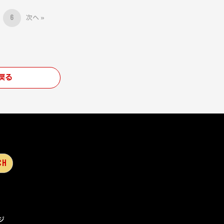
6
次へ »
戻る
ジ