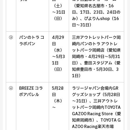
（土）
（愛知県名古屋市・16
～
31日
日、17日、23日、24日の
（日）
み）、
ぴよりんshop（16
日～31日）
③
パンのトラ コ
4月29
三井アウトレットパーク岡
ラボパン
日
崎内パンのトラ アウトレ
（水）
ットパーク岡崎店（愛知県
～
5月3
岡崎市・4月29日～5月31
1日
日）、
豊田スタジアム（愛
（日）
知県豊田市・5月30日、3
1日）
④
BREEZE コラ
5月28
ラリージャパン会場内GR
ボアパレル
日
グッズショップ（5月28日
（木）
～31日）、
三井アウトレ
～
ットパーク岡崎内TOYOTA
GAZOO Racing Store（愛
知県岡崎市）、
TOYOTA G
AZOO Racing楽天市場