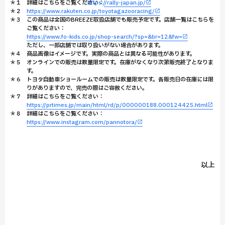
＊１ 詳細はこちらをご覧ください：
https://rally-japan.jp/
https://www.rakuten.co.jp/toyotagazooracing/
＊２
＊３ この商品は全国のBREEZE取扱店舗でも販売予定です。店舗一覧はこちらを
ご覧ください：
https://www.fo-kids.co.jp/shop-search/?sp=&br=12&fw=
ただし、一部店舗では取り扱いがない場合があります。
＊４ 商品画像はイメージです。実際の商品とは異なる可能性があります。
＊５ オンラインでの販売は数量限定です。在庫がなくなり次第販売終了となりま
す。
＊６ トヨタ自動車ショールームでの販売は数量限定です。各販売日の在庫には限
りがありますので、完売の際はご容赦ください。
＊７ 詳細はこちらをご覧ください：
https://prtimes.jp/main/html/rd/p/000000188.000124425.html
＊８ 詳細はこちらをご覧ください：
https://www.instagram.com/pannotora/
以上