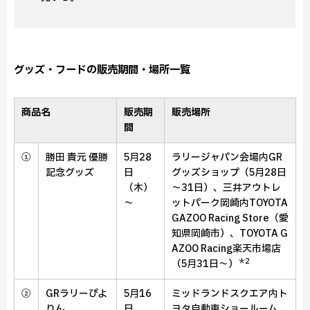
グッズ・フードの販売期間・場所一覧
商品名
販売期
販売場所
間
①
勝田 貴元 優勝
5月28
ラリージャパン会場内GR
記念グッズ
日
グッズショップ（5月28日
（木）
～31日）、
三井アウトレ
～
ットパーク岡崎内TOYOTA
GAZOO Racing Store（愛
知県岡崎市）、
TOYOTA G
AZOO Racing楽天市場店
＊2
（5月31日～）
②
GRラリーぴよ
5月16
ミッドランドスクエア内ト
りん
日
ヨタ自動車ショールーム