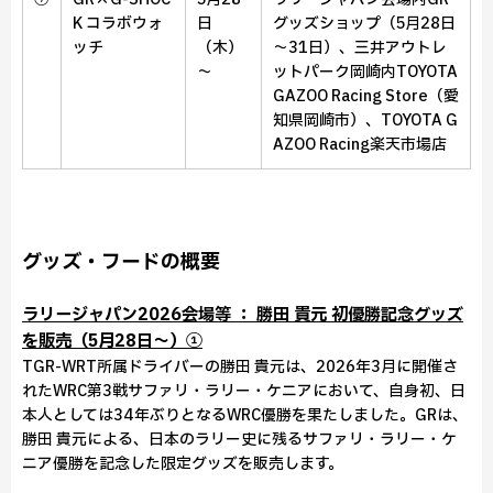
K コラボウォ
日
グッズショップ（5月28日
ッチ
（木）
～31日）、
三井アウトレ
～
ットパーク岡崎内TOYOTA
GAZOO Racing Store（愛
知県岡崎市）、
TOYOTA G
AZOO Racing楽天市場店
グッズ・フードの概要
ラリージャパン2026会場等 ： 勝田 貴元 初優勝記念グッズ
を販売（5月28日～）①
TGR-WRT所属ドライバーの勝田 貴元は、2026年3月に開催さ
れたWRC第3戦サファリ・ラリー・ケニアにおいて、自身初、日
本人としては34年ぶりとなるWRC優勝を果たしました。GRは、
勝田 貴元による、日本のラリー史に残るサファリ・ラリー・ケ
ニア優勝を記念した限定グッズを販売します。