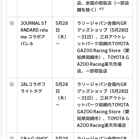
店、
全国の取扱店（一部店
＊3
舗を除く）
⑤
JOURNAL ST
5月28
ラリージャパン会場内GR
ANDARD relu
日
グッズショップ（5月28日
me
コラボア
（木）
～31日）、
三井アウトレ
パレル
～
ットパーク岡崎内TOYOTA
GAZOO Racing Store（愛
知県岡崎市）、
TOYOTA G
AZOO Racing楽天市場
店、
一部取扱店
⑥
JALコラボフ
5月28
ラリージャパン会場内GR
ライトタグ
日
グッズショップ（5月28日
（木）
～31日）、
三井アウトレ
～
ットパーク岡崎内TOYOTA
GAZOO Racing Store（愛
知県岡崎市）、
TOYOTA G
AZOO Racing楽天市場店
⑦
GR×G-SHOC
5月28
ラリージャパン会場内GR