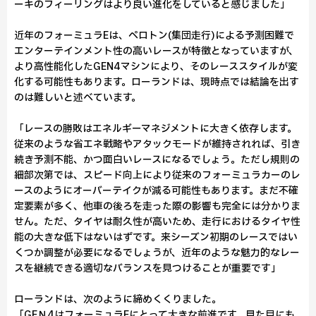
ーキのフィーリングはより良い進化をしていると感じました」
近年のフォーミュラEは、ペロトン(集団走行)による予測困難で
エンターテインメント性の高いレースが特徴となっていますが、
より高性能化したGEN4マシンにより、そのレーススタイルが変
化する可能性もあります。ローランドは、現時点では結論を出す
のは難しいと述べています。
「レースの勝敗はエネルギーマネジメントに大きく依存します。
従来のような省エネ戦略やアタックモードが維持されれば、引き
続き予測不能、かつ面白いレースになるでしょう。ただし規則の
細部次第では、スピード向上により従来のフォーミュラカーのレ
ースのようにオーバーテイクが減る可能性もあります。まだ不確
定要素が多く、他車の後ろを走った際の影響も完全には分かりま
せん。ただ、タイヤは耐久性が高いため、走行におけるタイヤ性
能の大きな低下はないはずです。来シーズン初期のレースではい
くつか調整が必要になるでしょうが、近年のような魅力的なレー
スを継続できる適切なバランスを見つけることが重要です」
ローランドは、次のように締めくくりました。
「GEＮ4はフォーミュラEにとって大きな前進です。見た目にも