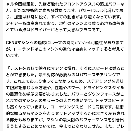
ャルや四輪駆動、先ほど触れたフロントアクスルの追加パワーな
ど、新たな技術的要素も多数あります。パワーはほぼ倍増してお
り、加速は非常に鋭く、すべての動きがより速くなっています。
シャシーも改良されており、現行のマシンより乗り心地も改善さ
れている点はドライバーにとって大きなプラスです」
GEN4マシンへの適応には一定の時間がかかる可能性があります
が、ローランドはこのマシンの進化は自身にマッチすると考えて
います。
「テストを通じて徐々にマシンに慣れ、すぐにスピードに乗るこ
とができました。最も対応が必要なのはパワーステアリングで
す。これまであまり使ってこなかったため、ステアリングを通じ
て限界を感じ取る方法や、性能やパワー、ドライビングスタイル
の最適化を学ぶ必要がありました。パワーとダウンフォースがこ
れまでのマシンとのもう一つの大きな違いです。トップスピード
も高くなっていますし、コーナリングスピードも同様です。技術
的な観点からマシンをどうセットアップするかに大きく左右され
る部分もありますが、マシンの最大限のパフォーマンスを引き出
そうとすることについては、今までと変わりません。また、ブレ