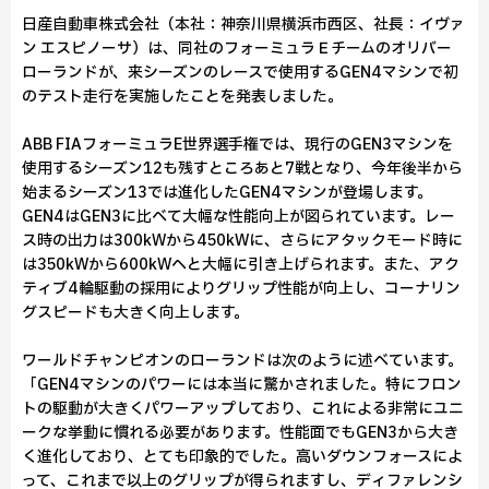
日産自動車株式会社（本社：神奈川県横浜市西区、社長：イヴァ
ン エスピノーサ）は、同社のフォーミュラＥチームのオリバー
ローランドが、来シーズンのレースで使用するGEN4マシンで初
のテスト走行を実施したことを発表しました。
ABB FIAフォーミュラE世界選手権では、現行のGEN3マシンを
使用するシーズン12も残すところあと7戦となり、今年後半から
始まるシーズン13では進化したGEN4マシンが登場します。
GEN4はGEN3に比べて大幅な性能向上が図られています。レー
ス時の出力は300kWから450kWに、さらにアタックモード時に
は350kWから600kWへと大幅に引き上げられます。また、アク
ティブ4輪駆動の採用によりグリップ性能が向上し、コーナリン
グスピードも大きく向上します。
ワールドチャンピオンのローランドは次のように述べています。
「GEN4マシンのパワーには本当に驚かされました。特にフロン
トの駆動が大きくパワーアップしており、これによる非常にユニ
ークな挙動に慣れる必要があります。性能面でもGEN3から大き
く進化しており、とても印象的でした。高いダウンフォースによ
って、これまで以上のグリップが得られますし、ディファレンシ