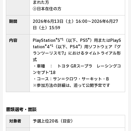
まれた方
③日本在住の方
期間
2026年6月13日（土）16:00～2026年6月27
日（土）15:59
®
*1
®
内容
PlayStation
5
（以下、PS5
）用またはPlayS
®
*1
®
tation
4
（以下、PS4
）用ソフトウェア
『グ
ランツーリスモ7』
におけるタイムトライアル形
式
・車種 ： トヨタ GRスープラ レーシングコ
ンセプト'18
・コース：サン＝クロワ・サーキット・B
※参加方法の詳細は、追って公開予定です
書類選考・面談
対象者
予選上位20名（目安）