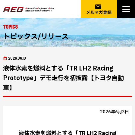
email
メルマガ登録
Topics
トピックス/リリース
2026.06.10
液体水素を燃料とする「TR LH2 Racing
Prototype」デモ走行を初披露【トヨタ自動
車】
2026年6月3日
液体水素を燃料とする「TR LH2 Racing