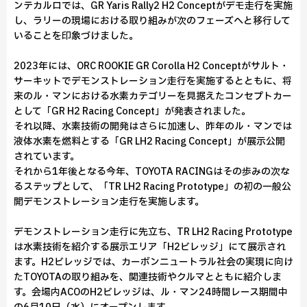
ンテカルロでは、GR Yaris Rally2 H2 Conceptがデモ走行を実施
し、ラリーの現場における取り組みが次のフェーズへと移行して
いることを印象づけました。
2023年には、ORC ROOKIE GR Corolla H2 Conceptがサルト・
サーキットでデモンストレーション走行を実施するとともに、将
来のル・マンにおける水素カテゴリーを見据えたコンセプトカー
として「GR H2 Racing Concept」が発表されました。
それ以降、水素技術の開発はさらに加速し、昨年のル・マンでは
液体水素を燃料とする「GR LH2 Racing Concept」が展示公開
されています。
それから1年後となる今年、TOYOTA RACINGはその歩みの次な
るステップとして、「TR LH2 Racing Prototype」の初の一般公
開デモンストレーション走行を実施します。
デモンストレーション走行に先立ち、TR LH2 Racing Prototype
は水素技術を紹介する展示エリア「H2ビレッジ」にて展示され
ます。H2ビレッジでは、カーボンニュートラル社会の実現に向け
たTOYOTAの取り組みを、関連技術やクルマとともに紹介しま
す。会場内ACOのH2ビレッジは、ル・マン24時間レース期間中