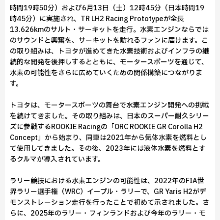
時間19時50分）および6月13日（土）12時45分（日本時間19
時45分）に実施され、TR LH2 Racing Prototypeが全長
13.626kmのサルト・サーキットを走行。水素エンジンならでは
のサウンドと興奮を、サーキットを訪れるファンに届けます。こ
の取り組みは、トヨタが進めてきた水素技術およびインフラの継
続的な開発を後押しするとともに、モータースポーツを通じて、
水素の可能性をさらに広めていくための関係構築につながりま
す。
トヨタは、モータースポーツの舞台で水素エンジン開発への挑戦
を続けてきました。その取り組みは、日本のスーパー耐久シリー
ズに参戦するROOKIE Racingの「ORC ROOKIE GR Corolla H2
Concept」から始まり、同車は2021年から気体水素を燃料とし
て使用してきました。その後、2023年には液体水素を燃料とす
るクルマが導入されています。
ラリー競技における水素エンジンの可能性は、2022年のFIA世
界ラリー選手権（WRC）イープル・ラリーで、GR Yaris H2がデ
モンストレーション走行を行ったことで初めて示されました。さ
らに、2025年のラリー・フィンランドおよび今年のラリー・モ