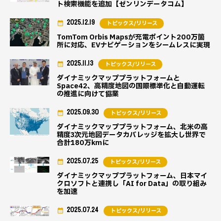
ト検索機能を追加【ゼンリンデータコム】
2025.12.19
トピックス/リリース
TomTom Orbis Mapsが充電ポイント200万箇
所に対応、EVナビゲーションをシームレスに実現
2025.11.13
トピックス/リリース
ダイナミックマッププラットフォームと
Space42、高精度地図の国際標準化と自動運転
の推進に向けて協業
2025.09.30
トピックス/リリース
ダイナミックマッププラットフォーム、北米の高
精度3次元地図データカバレッジを拡大し世界で
合計180万kmに
2025.07.25
トピックス/リリース
ダイナミックマッププラットフォーム、日本マイ
クロソフトと連携し「AI for Data」の取り組み
を加速
2025.07.24
トピックス/リリース