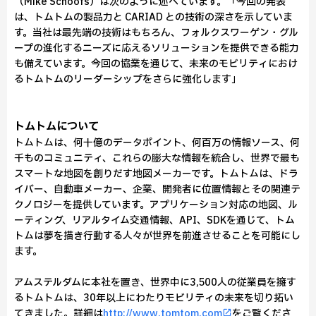
（Mike Schoofs）は次のように述べています。「今回の発表
は、トムトムの製品力と CARIAD との技術の深さを示していま
す。当社は最先端の技術はもちろん、フォルクスワーゲン・グル
ープの進化するニーズに応えるソリューションを提供できる能力
も備えています。今回の協業を通じて、未来のモビリティにおけ
るトムトムのリーダーシップをさらに強化します」
トムトムについて
トムトムは、何十億のデータポイント、何百万の情報ソース、何
千ものコミュニティ、これらの膨大な情報を統合し、世界で最も
スマートな地図を創りだす地図メーカーです。トムトムは、ドラ
イバー、自動車メーカー、企業、開発者に位置情報とその関連テ
クノロジーを提供しています。アプリケーション対応の地図、ル
ーティング、リアルタイム交通情報、API、SDKを通じて、トム
トムは夢を描き行動する人々が世界を前進させることを可能にし
ます。
アムステルダムに本社を置き、世界中に3,500人の従業員を擁す
るトムトムは、30年以上にわたりモビリティの未来を切り拓い
てきました。詳細は
http://www.tomtom.com
をご覧くださ