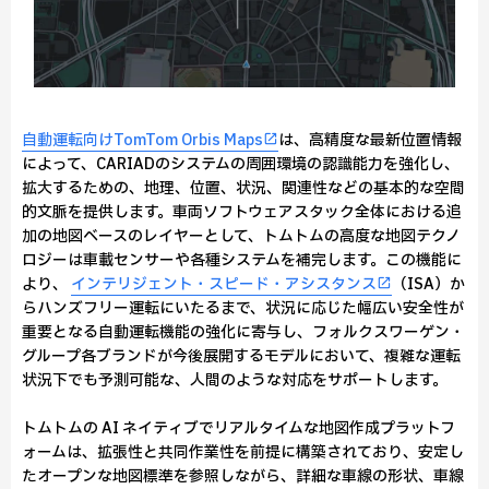
自動運転向けTomTom Orbis Maps
は、高精度な最新位置情報
によって、CARIADのシステムの周囲環境の認識能力を強化し、
拡大するための、地理、位置、状況、関連性などの基本的な空間
的文脈を提供します。車両ソフトウェアスタック全体における追
加の地図ベースのレイヤーとして、トムトムの高度な地図テクノ
ロジーは車載センサーや各種システムを補完します。この機能に
より、
インテリジェント・スピード・アシスタンス
（ISA）か
らハンズフリー運転にいたるまで、状況に応じた幅広い安全性が
重要となる自動運転機能の強化に寄与し、フォルクスワーゲン・
グループ各ブランドが今後展開するモデルにおいて、複雑な運転
状況下でも予測可能な、人間のような対応をサポートします。
トムトムの AI ネイティブでリアルタイムな地図作成プラットフ
ォームは、拡張性と共同作業性を前提に構築されており、安定し
たオープンな地図標準を参照しながら、詳細な車線の形状、車線