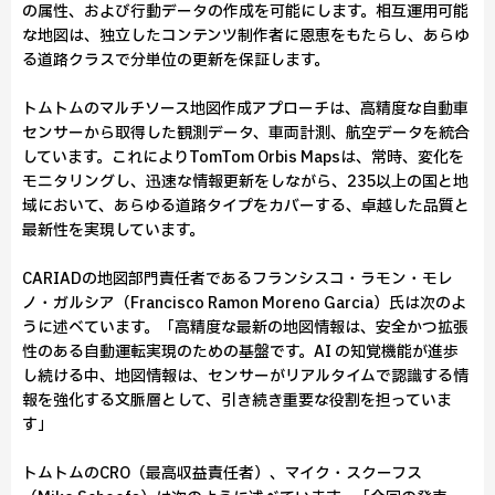
の属性、および行動データの作成を可能にします。相互運用可能
な地図は、独立したコンテンツ制作者に恩恵をもたらし、あらゆ
る道路クラスで分単位の更新を保証します。
トムトムのマルチソース地図作成アプローチは、高精度な自動車
センサーから取得した観測データ、車両計測、航空データを統合
しています。これによりTomTom Orbis Mapsは、常時、変化を
モニタリングし、迅速な情報更新をしながら、235以上の国と地
域において、あらゆる道路タイプをカバーする、卓越した品質と
最新性を実現しています。
CARIADの地図部門責任者であるフランシスコ・ラモン・モレ
ノ・ガルシア（Francisco Ramon Moreno Garcia）氏は次のよ
うに述べています。「高精度な最新の地図情報は、安全かつ拡張
性のある自動運転実現のための基盤です。AI の知覚機能が進歩
し続ける中、地図情報は、センサーがリアルタイムで認識する情
報を強化する文脈層として、引き続き重要な役割を担っていま
す」
トムトムのCRO（最高収益責任者）、マイク・スクーフス