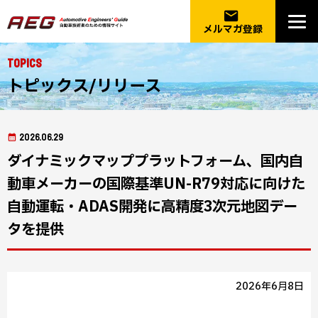
email
メルマガ登録
Topics
トピックス/リリース
2026.06.29
ダイナミックマッププラットフォーム、国内自
動車メーカーの国際基準UN-R79対応に向けた
自動運転・ADAS開発に高精度3次元地図デー
タを提供
2026年6月8日