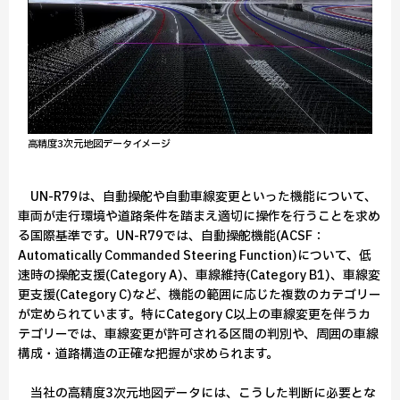
高精度3次元地図データイメージ
UN-R79は、自動操舵や自動車線変更といった機能について、
車両が走行環境や道路条件を踏まえ適切に操作を行うことを求め
る国際基準です。UN-R79では、自動操舵機能(ACSF：
Automatically Commanded Steering Function)について、低
速時の操舵支援(Category A)、車線維持(Category B1)、車線変
更支援(Category C)など、機能の範囲に応じた複数のカテゴリー
が定められています。特にCategory C以上の車線変更を伴うカ
テゴリーでは、車線変更が許可される区間の判別や、周囲の車線
構成・道路構造の正確な把握が求められます。
当社の高精度3次元地図データには、こうした判断に必要とな