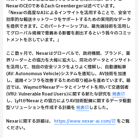
NexarのCEOであるZach Greenbergerは述べています。
「Nexarの高度なAIによるインサイトを活用することで、安全で
効率的な輸送ネットワークをサポートするための実用的なデータ
を提供できます。このパートナーシップは、最先端技術を活用し
てグローバル規模で意義ある影響を創出するという我々のコミッ
トメントを示しています。」
ここ数ヶ月で、Nexarはグローバルで、政府機関、ブランド、業
界リーダーとの協力を大幅に拡大し、同社のデータとインサイト
を活用して、独自の安全リスクをよりよく理解し、自動運転車
(AV: Autonomous Vehicle)システムを通知し、AV技術を加速
し、道路インフラを改善するための取り組みを進めています。最
近では、WaymoがNexarデータとインサイトを用いて交通弱者
(VRU: Vulnerable Road Users)に関する新たな研究を
発表
し、LyftがNexarとの協力によりAV技術配備に関するデータ駆動
型ソリューションを作成する計画を
発表
しました。
Nexarに関する詳細は、
https://www.nexar-ai.com/
をご覧
ください。