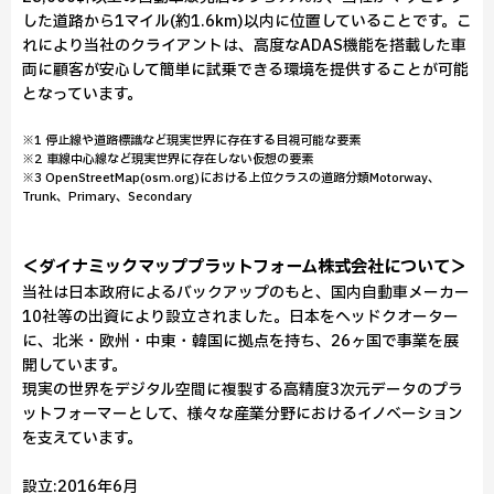
した道路から1マイル(約1.6km)以内に位置していることです。こ
れにより当社のクライアントは、高度なADAS機能を搭載した車
両に顧客が安心して簡単に試乗できる環境を提供することが可能
となっています。
※1 停止線や道路標識など現実世界に存在する目視可能な要素
※2 車線中心線など現実世界に存在しない仮想の要素
※3 OpenStreetMap(osm.org)における上位クラスの道路分類Motorway、
Trunk、Primary、Secondary
＜ダイナミックマッププラットフォーム株式会社について＞
当社は日本政府によるバックアップのもと、国内自動車メーカー
10社等の出資により設立されました。日本をヘッドクオーター
に、北米・欧州・中東・韓国に拠点を持ち、26ヶ国で事業を展
開しています。
現実の世界をデジタル空間に複製する高精度3次元データのプラ
ットフォーマーとして、様々な産業分野におけるイノベーション
を支えています。
設立:2016年6月