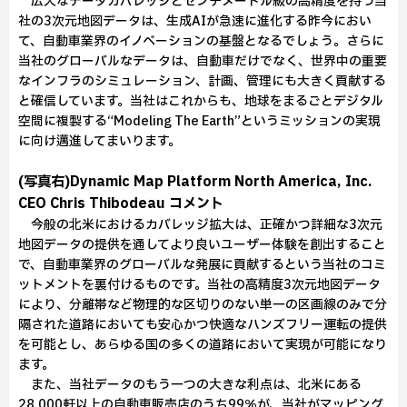
広大なデータカバレッジとセンチメートル級の高精度を持つ当
社の3次元地図データは、生成AIが急速に進化する昨今におい
て、自動車業界のイノベーションの基盤となるでしょう。さらに
当社のグローバルなデータは、自動車だけでなく、世界中の重要
なインフラのシミュレーション、計画、管理にも大きく貢献する
と確信しています。当社はこれからも、地球をまるごとデジタル
空間に複製する“Modeling The Earth”というミッションの実現
に向け邁進してまいります。
(写真右)Dynamic Map Platform North America, Inc.
CEO Chris Thibodeau コメント
今般の北米におけるカバレッジ拡大は、正確かつ詳細な3次元
地図データの提供を通してより良いユーザー体験を創出すること
で、自動車業界のグローバルな発展に貢献するという当社のコミ
ットメントを裏付けるものです。当社の高精度3次元地図データ
により、分離帯など物理的な区切りのない単一の区画線のみで分
隔された道路においても安心かつ快適なハンズフリー運転の提供
を可能とし、あらゆる国の多くの道路において実現が可能になり
ます。
また、当社データのもう一つの大きな利点は、北米にある
28,000軒以上の自動車販売店のうち99％が、当社がマッピング