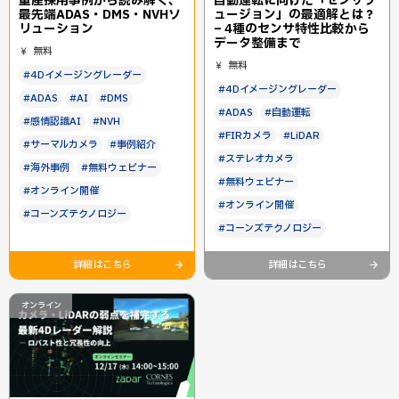
量産採用事例から読み解く、
自動運転に向けた「センサフ
最先端ADAS・DMS・NVHソ
ュージョン」の最適解とは？
リューション
– 4種のセンサ特性比較から
データ整備まで
無料
無料
#4Dイメージングレーダー
#4Dイメージングレーダー
#ADAS
#AI
#DMS
#ADAS
#自動運転
#感情認識AI
#NVH
#FIRカメラ
#LiDAR
#サーマルカメラ
#事例紹介
#ステレオカメラ
#海外事例
#無料ウェビナー
#無料ウェビナー
#オンライン開催
#オンライン開催
#コーンズテクノロジー
#コーンズテクノロジー
詳細はこちら
詳細はこちら
オンライン