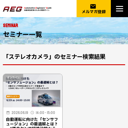
email
メルマガ登録
SEMINAR
セミナー一覧
「ステレオカメラ」のセミナー検索結果
オンライン
2026.06.19
14:00 - 15:00
自動運転に向けた「センサフ
ュージョン」の最適解とは？