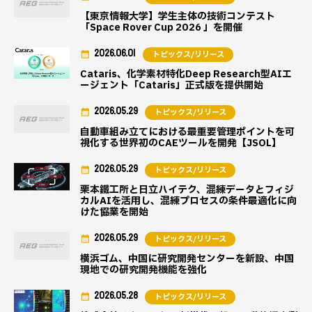
【東京情報大学】学生主体の技術コンテスト
「Space Rover Cup 2026 」を開催
2026.06.01
トピックス/リリース
Cataris、化学素材特化Deep Research型AIエ
ージェント「Cataris」正式版を提供開始
2026.05.29
トピックス/リリース
自動車組み立てにおける最重要管理ポイントを可
視化する世界初のCAEツールを開発【JSOL】
2026.05.29
トピックス/リリース
栗本鐵工所と日立ハイテク、混練データとフィジ
カルAIを活用し、混練プロセスの条件最適化に向
けた協業を開始
2026.05.29
トピックス/リリース
横浜ゴム、中国に研究開発センターを新設、中国
現地での研究開発機能を強化
2026.05.28
トピックス/リリース