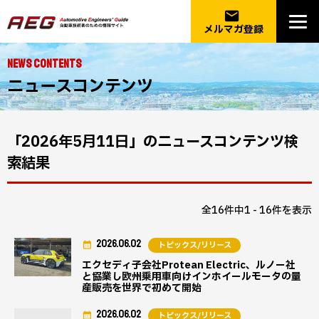
email
メルマガ登録
NEWS CONTENTS
ニュースコンテンツ
「2026年5月11日」のニュースコンテンツ検
索結果
全16件中1 - 16件を表示
2026.06.02
トピックス/リリース
エクセディ子会社Protean Electric、ルノー社
と協業し欧州乗用車向けインホイールモータの量
産販売を世界で初めて開始
2026.06.02
トピックス/リリース