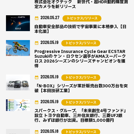
株式会社オクテック 新世代・超HDR動的輝度測
定カメラを新リリース
2026.05.27
トピックス/リリース
自動車安全部品の技術で宇宙事業に本格参入【日
本化薬】
2026.05.19
トピックス/リリース
Progressive Insurance Cycle Gear ECSTAR
Suzukiの ケン・ロクセン選手がAMAスーパーク
ロス 2026シーズンのシリーズチャンピオンを獲
得
2026.05.19
トピックス/リリース
「N-BOX」シリーズが累計販売台数300万台を突
破【本田技研工業】
2026.05.19
トピックス/リリース
スパークス・グループ、「未来創生4号ファンド」
設立 トヨタ自動車、三井住友銀行、三菱UFJ銀
行、みずほ銀行が出資。目標額1,000億円
2026.05.18
トピックス/リリース