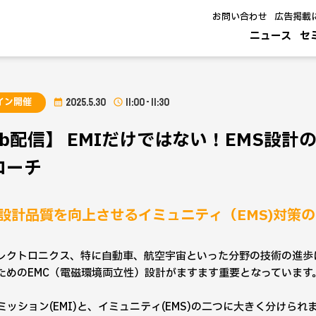
お問い合わせ
広告掲載
ニュース
セ
イン開催
2025.5.30
11:00 - 11:30
eb配信】 EMIだけではない！EMS設
ローチ
C設計品質を向上させるイミュニティ（EMS)対策
レクトロニクス、特に自動車、航空宇宙といった分野の技術の進歩
ためのEMC（電磁環境両立性）設計がますます重要となっています
エミッション(EMI)と、イミュニティ(EMS)の二つに大きく分け