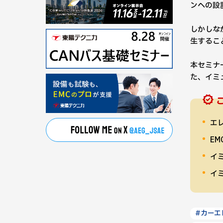
ンへの設
しかしな
生するこ
本セミナ
た、イミュ
エ
E
イ
イ
#カーエ