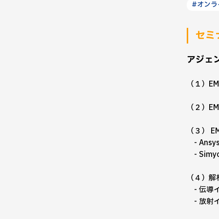
#オンラ
セミ
アジェ
（１）E
（２）EM
（３） 
- Ansys
- Simyo
（４）解
- 伝導イ
- 放射