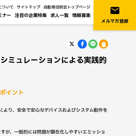
について
サイトマップ
自動車技術会トップページ
email
ミナー
注目の企業特集
求人一覧
情報募集
メルマガ登録
計のシミュレーションによる実践的
のポイント
により、安全で安心なデバイスおよびシステム動作を
。
られますが、一般的には問題が顕在化しやすいエミッショ