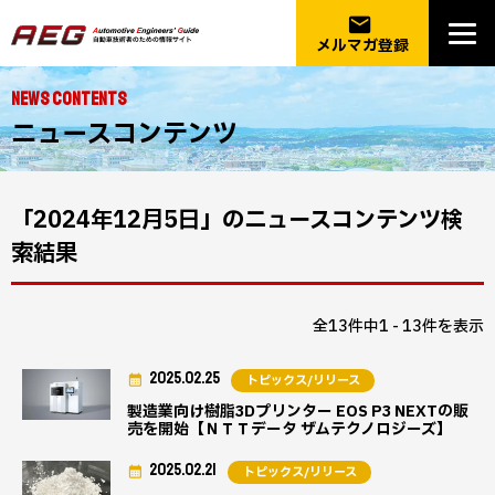
email
メルマガ登録
NEWS CONTENTS
ニュースコンテンツ
「2024年12月5日」のニュースコンテンツ検
索結果
全13件中1 - 13件を表示
2025.02.25
トピックス/リリース
製造業向け樹脂3Dプリンター EOS P3 NEXTの販
売を開始【ＮＴＴデータ ザムテクノロジーズ】
2025.02.21
トピックス/リリース