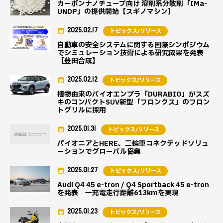
カーボンナノチューブ向け 溶剤系分散剤「IMa-
UNDP」の提供開始【スギノマシン】
2025.02.17
トピックス/リリース
自動車の安全システムに関する国際シンポジウム
でシミュレーション技術による研究成果を発表
【豊田合成】
2025.02.12
トピックス/リリース
植物由来のバイオエンプラ「DURABIO」がスズ
キのコンパクトSUV新型「フロンクス」のフロン
トグリルに採用
2025.01.31
トピックス/リリース
パイオニアとHERE、二輪車コネクテッドソリュ
ーションでグローバル協業
2025.01.27
トピックス/リリース
Audi Q4 45 e-tron / Q4 Sportback 45 e-tron
を発表 一充電走行距離613kmを実現
2025.01.23
トピックス/リリース