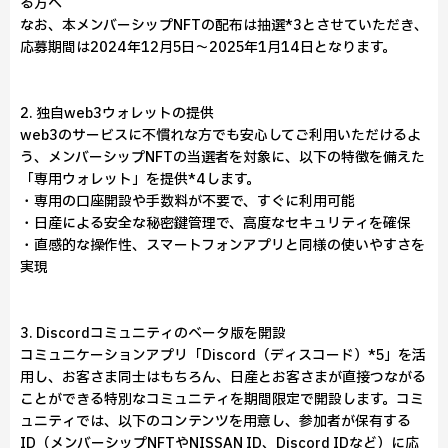
る方へ
なお、本メンバーシップNFTの配布は抽選*3とさせていただき、
応募期間は2024年12月5日～2025年1月14日となります。
2. 独自web3ウォレットの提供
web3のサービスに不慣れな方でも安心してご利用いただけるよ
う、メンバーシップNFTの当選者を対象に、以下の特徴を備えた
「専用ウォレット」を提供*4します。
・専用の口座開設や手数料が不要で、すぐに利用可能
・日産による安全な秘密鍵管理で、高度なセキュリティを確保
・直感的な操作性、スマートフォンアプリと同様の使いやすさを
実現
3. Discordコミュニティのベータ版を開設
コミュニケーションアプリ「Discord（ディスコード）*5」を活
用し、お客さま同士はもちろん、日産とお客さまが直接つながる
ことができる特別なコミュニティを期間限定で開設します。コミ
ュニティでは、以下のコンテンツを用意し、参加者が保有する
ID（メンバーシップNFTやNISSAN ID、Discord IDなど）に応