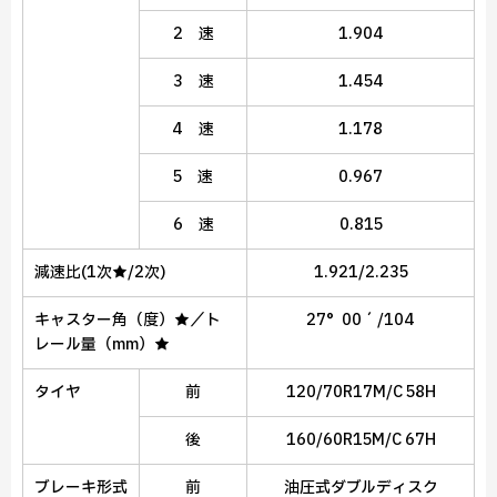
2 速
1.904
3 速
1.454
4 速
1.178
5 速
0.967
6 速
0.815
減速比
(1次★/2次)
1.921/2.235
キャスター角（度）★／ト
27°00´/104
レール量（mm）★
タイヤ
前
120/70R17M/C 58H
後
160/60R15M/C 67H
ブレーキ形式
前
油圧式ダブルディスク