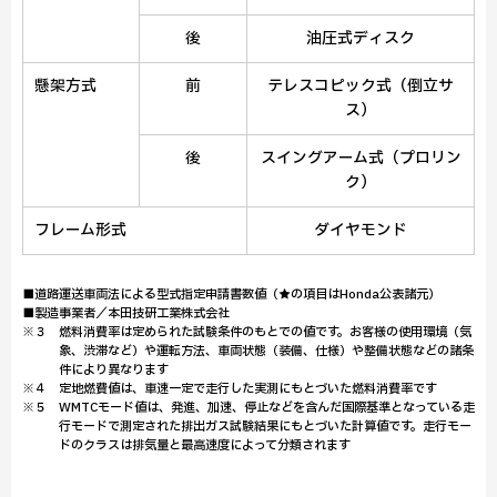
後
油圧式ディスク
懸架方式
前
テレスコピック式（倒立サ
ス）
後
スイングアーム式（プロリン
ク）
フレーム形式
ダイヤモンド
■道路運送車両法による型式指定申請書数値（★の項目はHonda公表諸元）
■製造事業者／本田技研工業株式会社
※３ 燃料消費率は定められた試験条件のもとでの値です。お客様の使用環境（気
象、渋滞など）や運転方法、車両状態（装備、仕様）や整備状態などの諸条
件により異なります
※４ 定地燃費値は、車速一定で走行した実測にもとづいた燃料消費率です
※５ WMTCモード値は、発進、加速、停止などを含んだ国際基準となっている走
行モードで測定された排出ガス試験結果にもとづいた計算値です。走行モー
ドのクラスは排気量と最高速度によって分類されます