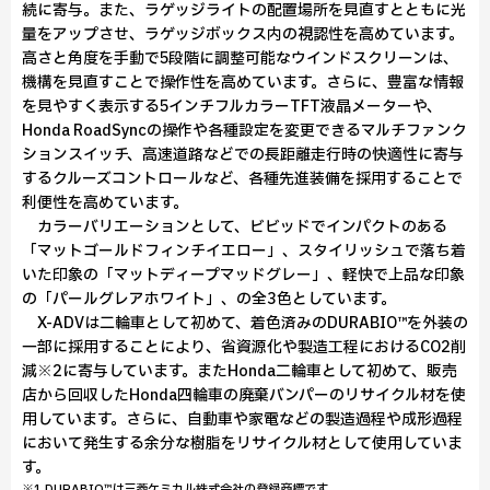
続に寄与。また、ラゲッジライトの配置場所を見直すとともに光
量をアップさせ、ラゲッジボックス内の視認性を高めています。
高さと角度を手動で5段階に調整可能なウインドスクリーンは、
機構を見直すことで操作性を高めています。さらに、豊富な情報
を見やすく表示する5インチフルカラーTFT液晶メーターや、
Honda RoadSyncの操作や各種設定を変更できるマルチファンク
ションスイッチ、高速道路などでの長距離走行時の快適性に寄与
するクルーズコントロールなど、各種先進装備を採用することで
利便性を高めています。
カラーバリエーションとして、ビビッドでインパクトのある
「マットゴールドフィンチイエロー」、スタイリッシュで落ち着
いた印象の「マットディープマッドグレー」、軽快で上品な印象
の「パールグレアホワイト」、の全3色としています。
X-ADVは二輪車として初めて、着色済みのDURABIO™を外装の
一部に採用することにより、省資源化や製造工程におけるCO2削
減※2に寄与しています。またHonda二輪車として初めて、販売
店から回収したHonda四輪車の廃棄バンパーのリサイクル材を使
用しています。さらに、自動車や家電などの製造過程や成形過程
において発生する余分な樹脂をリサイクル材として使用していま
す。
※1 DURABIO™は三菱ケミカル株式会社の登録商標です