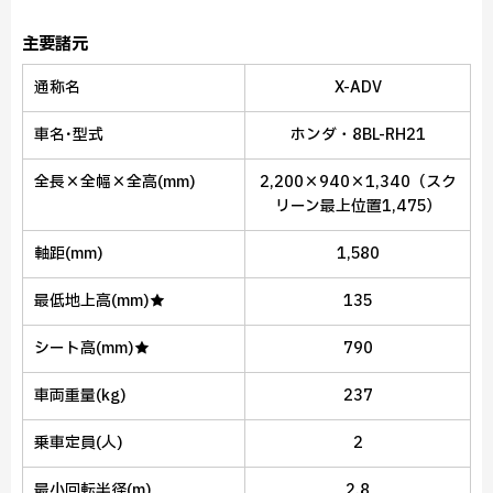
主要諸元
通称名
X-ADV
車名･型式
ホンダ・8BL-RH21
全長×全幅×全高
(mm)
2,200×940×1,340（スク
リーン最上位置1,475）
軸距
(mm)
1,580
最低地上高
(mm)★
135
シート高
(mm)★
790
車両重量
(kg)
237
乗車定員
(人)
2
最小回転半径
(m)
2.8