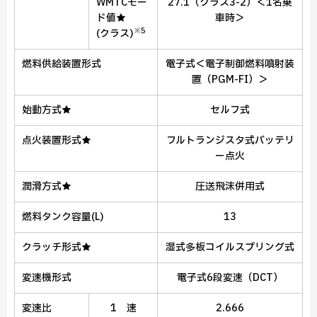
WMTCモー
27.1（クラス3-2）＜1名乗
ド値★
車時＞
※5
(クラス)
燃料供給装置形式
電子式＜電子制御燃料噴射装
置（PGM-FI）＞
始動方式
★
セルフ式
点火装置形式
★
フルトランジスタ式バッテリ
ー点火
潤滑方式
★
圧送飛沫併用式
燃料タンク容量
(L)
13
クラッチ形式
★
湿式多板コイルスプリング式
変速機形式
電子式6段変速（DCT）
変速比
1 速
2.666