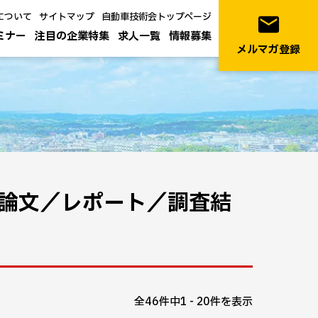
について
サイトマップ
自動車技術会トップページ
email
ミナー
注目の企業特集
求人一覧
情報募集
メルマガ登録
／論文／レポート／調査結
全46件中1 - 20件を表示