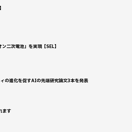
業】
ン二次電池」を実現【SEL】
ビリティの進化を促すAIの先端研究論文3本を発表
れます