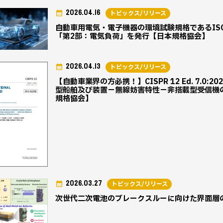
2026.04.16
トピックス/リリース
自動車用電気・電子機器の環境試験規格であるISO 
「第2部：電気負荷」を発行【日本規格協会】
2026.04.13
トピックス/リリース
【自動車業界の方必携！】CISPR 12 Ed. 7.0
型船舶及び装置－無線妨害特性－非搭載型受信機
規格協会】
2026.03.27
トピックス/リリース
次世代二次電池のブレークスルーに向けた界面層