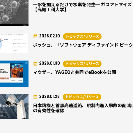
―水を加えるだけで水素を発生― ガスアトマイズ 
【高知工科大学】
2026.02.10
トピックス/リリース
ボッシュ、「ソフトウェア ディファインド ビー
2026.01.30
トピックス/リリース
マウザー、YAGEOと共同でeBookを公開
2026.01.26
トピックス/リリース
日本精機と首都高速道路、規制内進入事故の削減に
の有効性を確認