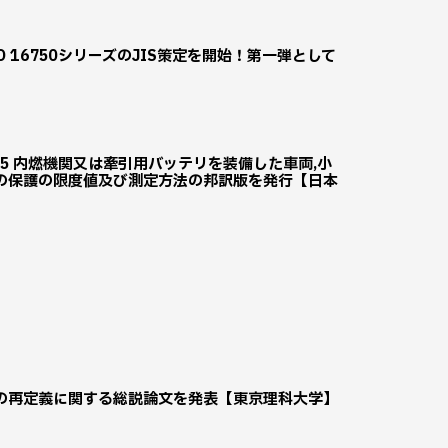
16750シリーズのJIS策定を開始！第一弾として
:2025 内燃機関又は牽引用バッテリを装備した車両,小
の保護の限度値及び測定方法の邦訳版を発行【日本
の再定義に関する総説論文を発表【東京理科大学】