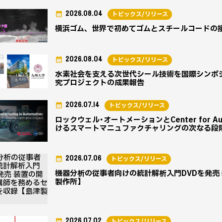
2026.08.04
トピックス/リリース
横浜ゴム、世界で初めてゴムとスチールコードの
2026.08.04
トピックス/リリース
水素社会を支える次世代シール技術を国際シンポ
究プロジェクトの成果報告
2026.07.14
トピックス/リリース
ロックウェル･オートメーションとCenter for Aut
けるスマートマニュファクチャリングの次なる段
2026.07.06
トピックス/リリース
機器分析の従事者向けの統計解析入門DVDを発売
製作所】
2026.07.02
トピックス/リリース