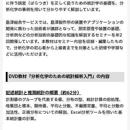
に伴う誤差（ばらつき）を正しく扱うための統計学の基礎を、分
析化学の事例を用いて分かりやすく解説しています。
島津総合サービスでは、島津製作所の装置やアプリケーションの
開発に携わった技術者が講師となって、測定原理や装置の基礎、
分析例などの分析技術の基礎的な知識を解説するセミナーを年2
回開催しています。本教材はセミナー内容を収録・編集したもの
で、分析化学の初心者から上級者までを対象とした研修や学習な
どに活用いただけます。
DVD教材「分析化学のための統計解析入門」の内容
記述統計と推測統計の概要（約62分）
計測値のグループを代表する値、分布の型、統計計算の前処理、
母集団と標本、期待値、平均と分散、不偏推定量、平均と分散の
加法性、正規分布についての解説、Excel分析ツールを用いた基
本統計量の計算。