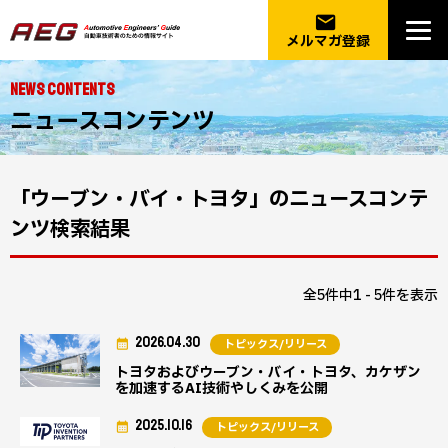
email
メルマガ登録
NEWS CONTENTS
ニュースコンテンツ
「ウーブン・バイ・トヨタ」のニュースコンテ
ンツ検索結果
全5件中1 - 5件を表示
2026.04.30
トピックス/リリース
トヨタおよびウーブン・バイ・トヨタ、カケザン
を加速するAI技術やしくみを公開
2025.10.16
トピックス/リリース