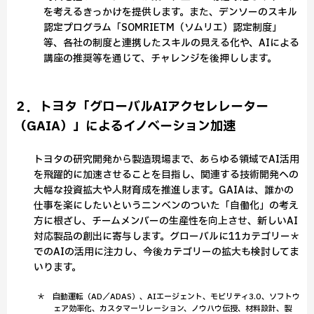
を考えるきっかけを提供します。また、デンソーのスキル
認定プログラム「SOMRIETM（ソムリエ）認定制度」
等、各社の制度と連携したスキルの見える化や、AIによる
講座の推奨等を通じて、チャレンジを後押しします。
２．トヨタ「グローバルAIアクセレレーター
（GAIA）」によるイノベーション加速
トヨタの研究開発から製造現場まで、あらゆる領域でAI活用
を飛躍的に加速させることを目指し、関連する技術開発への
大幅な投資拡大や人財育成を推進します。GAIAは、誰かの
仕事を楽にしたいというニンベンのついた「自働化」の考え
方に根ざし、チームメンバーの生産性を向上させ、新しいAI
対応製品の創出に寄与します。グローバルに11カテゴリー＊
でのAIの活用に注力し、今後カテゴリーの拡大も検討してま
いります。
＊ 自動運転（AD／ADAS）、AIエージェント、モビリティ3.0、ソフトウ
ェア効率化、カスタマーリレーション、ノウハウ伝授、材料設計、製