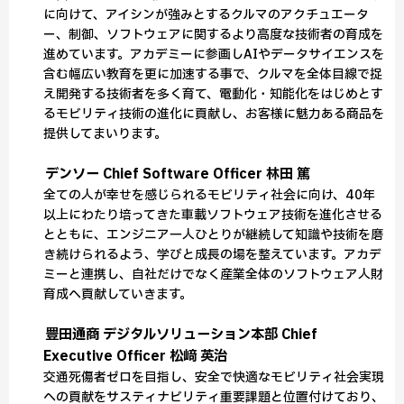
に向けて、アイシンが強みとするクルマのアクチュエータ
ー、制御、ソフトウェアに関するより高度な技術者の育成を
進めています。アカデミーに参画しAIやデータサイエンスを
含む幅広い教育を更に加速する事で、クルマを全体目線で捉
え開発する技術者を多く育て、電動化・知能化をはじめとす
るモビリティ技術の進化に貢献し、お客様に魅力ある商品を
提供してまいります。
デンソー Chief Software Officer 林田 篤
全ての人が幸せを感じられるモビリティ社会に向け、40年
以上にわたり培ってきた車載ソフトウェア技術を進化させる
とともに、エンジニア一人ひとりが継続して知識や技術を磨
き続けられるよう、学びと成長の場を整えています。アカデ
ミーと連携し、自社だけでなく産業全体のソフトウェア人財
育成へ貢献していきます。
豊田通商 デジタルソリューション本部 Chief
Executive Officer 松﨑 英治
交通死傷者ゼロを目指し、安全で快適なモビリティ社会実現
への貢献をサスティナビリティ重要課題と位置付けており、