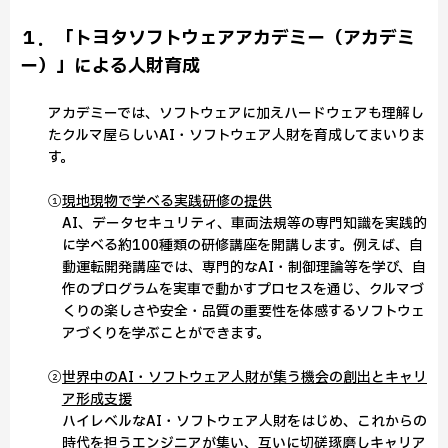
１．「トヨタソフトウェアアカデミー（アカデミ
ー）」による人財育成
アカデミーでは、ソフトウェアに加えハードウェアも理解し
たクルマ屋らしいAI・ソフトウェア人財を育成してまいりま
す。
①
現地現物で学べる実践研修の提供
AI、データセキュリティ、車両法規等の専門知識を実践的
に学べる約100種類の研修講座を開講します。例えば、自
動運転開発講座では、専門的なAI・制御理論等を学び、自
作のプログラムを実車で動かすプロセスを通じ、クルマづ
くりの楽しさや安全・品質の重要性を体感するソフトウェ
アづくりを学ぶことができます。
②
世界中のAI・ソフトウェア人財が集う機会の創出とキャリ
ア形成支援
ハイレベルなAI・ソフトウェア人財をはじめ、これからの
時代を担うエンジニアが集い、互いに切磋琢磨しキャリア