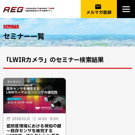
email
メルマガ登録
SEMINAR
セミナー一覧
「LWIRカメラ」のセミナー検索結果
オンライン
2026.03.12
14:00 - 15:00
低照度環境における検知の鍵
～既存センサを補完する