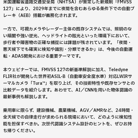
米国運輸省道路交通安全局（NHTSA）が策定した新規制「FMVSS
127」により、2029年までに夜間を含むあらゆる条件下での自動ブ
レーキ（AEB）搭載が義務化されます。
一方で、可視カメラやレーダー主体の既存システムでは、照明のな
い暗闇や強い逆光、ヘッドライトの眩光といった環境下において、
歩行者や障害物の正確な捕捉には課題が残されています。「夜間・
悪天候下でも確実に検知や識別・分類できるか」は、今後の自動運
転・ADAS開発における重要テーマです。
本ウェビナーでは、FMVSS 127の新基準解説に加え、Teledyne
FLIR社が開発した世界初ASIL-B（自動車安全度水準）対応LWIRサ
ーマルカメラ「Tura™」を取り上げ、その技術特性や既存センサとの
比較データを紹介します。あわせて、AI／CNNを用いた物体認識の
最新事例も解説します。
乗用車に限らず、建設機械、農業機械、AGV／AMRなど、24時間・
全天候での自律走行が求められる現場において、どのように検知性
能を担保すべきか。次世代認識システム設計のヒントを、ぜひお持
ち帰りください。