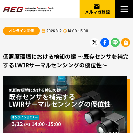
email
メルマガ登録
オンライン開催
2026.3.12
14:00 - 15:00
低照度環境における検知の鍵 ～既存センサを補完
するLWIRサーマルセンシングの優位性～