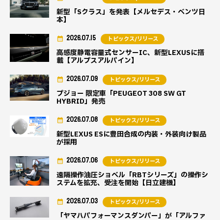
新型「Sクラス」を発表【メルセデス・ベンツ日
本】
2026.07.15
トピックス/リリース
高感度静電容量式センサーIC、新型LEXUSに搭
載【アルプスアルパイン】
2026.07.09
トピックス/リリース
プジョー 限定車「PEUGEOT 308 SW GT
HYBRID」発売
2026.07.08
トピックス/リリース
新型LEXUS ESに豊田合成の内装・外装向け製品
が採用
2026.07.06
トピックス/リリース
遠隔操作油圧ショベル「RBTシリーズ」の操作シ
ステムを拡充、受注を開始【日立建機】
2026.07.03
トピックス/リリース
「ヤマハパフォーマンスダンパー」が「アルファ