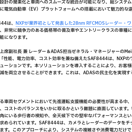
設計の簡素化と車両へのスムーズな統合が可能になり、総システム
に電気自動車（EV）プラットフォームへの搭載において魅力的な
444は、
NXPが業界初として発表した28nm RFCMOSレーダー
、非常に競争力のある価格帯の普及車やエントリークラスの車種にも先
能になります。
の上席副社長 兼 レーダー＆ADAS担当ゼネラル・マネージャーのMeinde
「性能、電力効率、コスト効率を兼ね備えたSAF8444は、NXP
ューションです。本ソリューションを導入することにより、お客様
減を両立させることができます。これは、ADASの民主化を実現
る車両セグメントにおいて先進運転支援機能の必要性が高まる中、自
、コストのバランスをいかに取るかという難題に直面しています。特に「
角にいる歩行者の検知や、全天候下での堅牢なパフォーマンスとい
求められています。SAF8444は、カメラとレーダーのデータを
ます。このアプローチにより、システムの複雑さや消費電力だけで