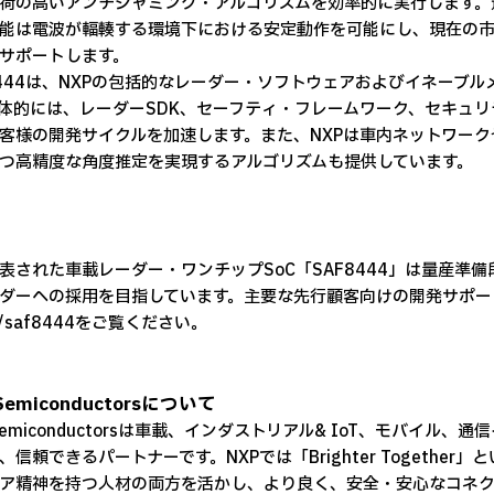
荷の高いアンチジャミング・アルゴリズムを効率的に実行します。
能は電波が輻輳する環境下における安定動作を可能にし、現在の
サポートします。
8444は、NXPの包括的なレーダー・ソフトウェアおよびイネーブ
体的には、レーダーSDK、セーフティ・フレームワーク、セキュ
客様の開発サイクルを加速します。また、NXPは車内ネットワークや
つ高精度な角度推定を実現するアルゴリズムも提供しています。
表された車載レーダー・ワンチップSoC「SAF8444」は量産準
ダーへの採用を目指しています。主要な先行顧客向けの開発サポー
jp/saf8444をご覧ください。
Semiconductorsについて
 Semiconductorsは車載、インダストリアル& IoT、モバイ
、信頼できるパートナーです。NXPでは「Brighter Togeth
ア精神を持つ人材の両方を活かし、より良く、安全・安心なコネ