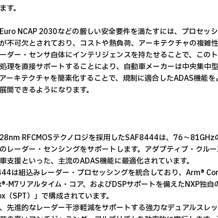
ます。
Euro NCAP 2030などの厳しい安全要件を満たすには、プロ
が不可欠とされており、コストや熱負荷、アーキテクチャの複雑性を
ーダー・センサ自体にインテリジェンスを持たせることで、このト
処理を直接サポートすることにより、自動車メーカーは中央集中型
アーキテクチャを簡素化することで、規制に適合したADAS機能
展開できるようになります。
の28nm RFCMOSテクノロジを採用したSAF8444は、76～8
のレーダー・センシングをサポートします。アダプティブ・クルー
車支援といった、主流のADAS機能に最適化されています。
8444は組込みレーダー・プロセッシングを統合しており、Arm® Cor
tex®-M7リアルタイム・コア、およびDSPサポートを備えたNXP独自のレ
lbox（SPT）」で構成されています。
、先進的なレーダー干渉軽減をサポートする強力なデュアルスレッ