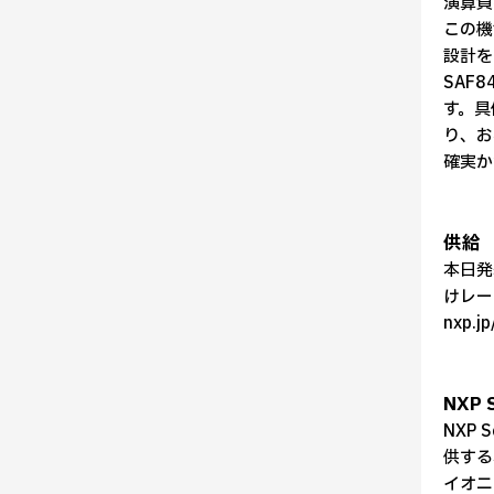
演算負
この機
設計を
SAF
す。具
り、お
確実か
供給
本日発
けレー
nxp.
NXP 
NXP
供する
イオニ