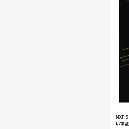
NXP
い車載