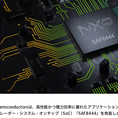
 Semiconductorsは、高性能かつ電力効率に優れたアプリケー
レーダー・システム・オンチップ（SoC）「SAF8444」を発表