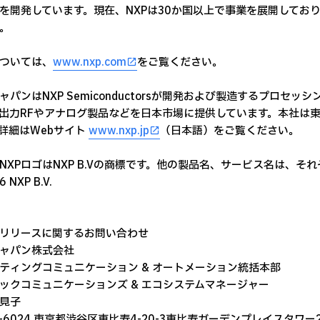
を開発しています。現在、NXPは30か国以上で事業を展開しており、
。
ついては、
www.nxp.com
をご覧ください。
ジャパンはNXP Semiconductorsが開発および製造するプロ
出力RFやアナログ製品などを日本市場に提供しています。本社は
詳細はWebサイト
www.nxp.jp
（日本語）をご覧ください。
、NXPロゴはNXP B.Vの商標です。他の製品名、サービス名は、それぞれの所
6 NXP B.V.
リリースに関するお問い合わせ
ジャパン株式会社
ティングコミュニケーション & オートメーション統括本部
ックコミュニケーションズ & エコシステムマネージャー
見子
0-6024 東京都渋谷区恵比寿4-20-3恵比寿ガーデンプレイスタワー2