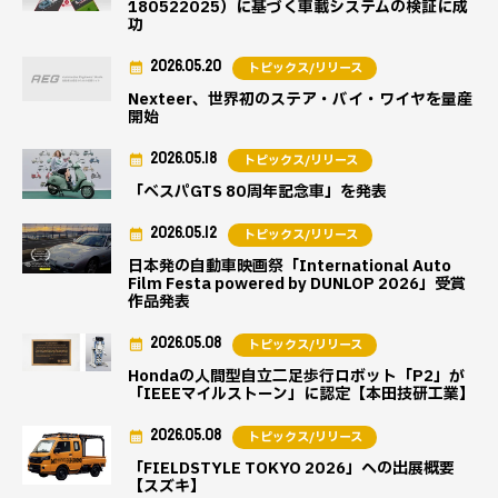
180522025）に基づく車載システムの検証に成
功
2026.05.20
トピックス/リリース
Nexteer、世界初のステア・バイ・ワイヤを量産
開始
2026.05.18
トピックス/リリース
「ベスパGTS 80周年記念車」を発表
2026.05.12
トピックス/リリース
日本発の自動車映画祭「International Auto
Film Festa powered by DUNLOP 2026」受賞
作品発表
2026.05.08
トピックス/リリース
Hondaの人間型自立二足歩行ロボット「P2」が
「IEEEマイルストーン」に認定【本田技研工業】
2026.05.08
トピックス/リリース
「FIELDSTYLE TOKYO 2026」への出展概要
【スズキ】