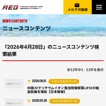
email
メルマガ登録
NEWS CONTENTS
ニュースコンテンツ
「2026年4月28日」のニュースコンテンツ検
索結果
全12件中1 - 12件を表示
2026.06.01
トピックス/リリース
中国JVでリチウムイオン電池用電解質LiFSIの製
造設備を増設【日本触媒】
2026.05.26
トピックス/リリース