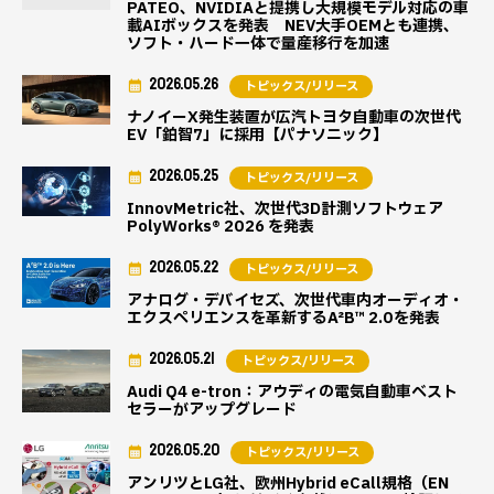
PATEO、NVIDIAと提携し大規模モデル対応の車
載AIボックスを発表 NEV大手OEMとも連携、
ソフト・ハード一体で量産移行を加速
2026.05.26
トピックス/リリース
ナノイーX発生装置が広汽トヨタ自動車の次世代
EV「鉑智7」に採用【パナソニック】
2026.05.25
トピックス/リリース
InnovMetric社、次世代3D計測ソフトウェア
PolyWorks® 2026 を発表
2026.05.22
トピックス/リリース
アナログ・デバイセズ、次世代車内オーディオ・
エクスペリエンスを革新するA²B™ 2.0を発表
2026.05.21
トピックス/リリース
Audi Q4 e-tron：アウディの電気自動車ベスト
セラーがアップグレード
2026.05.20
トピックス/リリース
アンリツとLG社、欧州Hybrid eCall規格（EN