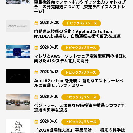
車載機器向けフォトボルタイック出力フォトカプ
ラーの発売開始について【東芝デバイス＆ストレ
ージ】
2026.04.20
トピックス/リリース
自動運転技術の進化：Applied Intuition、
NVIDIAと提携し、自動運転技術の普及を加速
2026.04.15
トピックス/リリース
マレリとAWS ソフトウェア定義型車両の検証に
向けたAIシステムを共同開発
2026.04.13
トピックス/リリース
Audi A2 e-tronを発表： 新たなエントリーレベ
ルの電動モデルファミリー
2026.04.10
トピックス/リリース
ベントレー、大規模な設備投資を推進しつつ7年
連続の黒字を達成
2026.04.01
トピックス/リリース
「2026堀場雅夫賞」 募集開始 ―将来の科学技