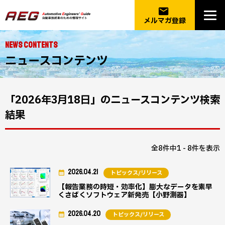
email
メルマガ登録
NEWS CONTENTS
ニュースコンテンツ
「2026年3月18日」のニュースコンテンツ検索
結果
全8件中1 - 8件を表示
2026.04.21
トピックス/リリース
【報告業務の時短・効率化】膨大なデータを素早
くさばくソフトウェア新発売【小野測器】
2026.04.20
トピックス/リリース