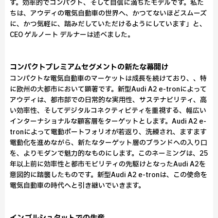
す。効率的でコンパクト、そして自信に満ちたモデルです。私た
ちは、アウディの電気自動車の世界へ、かつてないほどスムーズ
に、かつ気軽に、踏みだしていただけるようにしています」と、
CEO ゲルノート デルナーは述べました。
コンパクトプレミアムセグメントの新たな幕開け
コンパクトな電気自動車のマーケットは成長を続けており、、特
に欧州の大都市において顕著です。新型Audi A2 e-tronによって
アウディは、都市部での日常的な実用性、サステナビリティ、高
い効率性、そしてデジタルコネクティビティを重視する、幅広い
インターナショナルな顧客層をターゲットとします。Audi A2 e-
tronによって電動ポートフォリオが若返り、洗練され、ますます
電動化を進めながら、新たなターゲット層のブランドへの入り口
を、よりモダンで魅力的なものにします。このネーミングは、25
年以上前に効率性と都市モビリティの先駆けとなったAudi A2を
意図的に踏襲したものです。新型Audi A2 e-tronは、この使命を
電気自動車の時代へと引き継いでいきます。