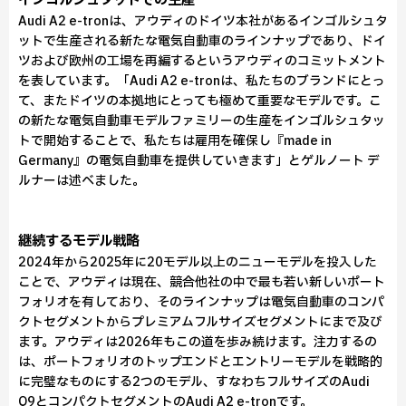
インゴルシュタットでの生産
Audi A2 e-tronは、アウディのドイツ本社があるインゴルシュタ
ットで生産される新たな電気自動車のラインナップであり、ドイ
ツおよび欧州の工場を再編するというアウディのコミットメント
を表しています。「Audi A2 e-tronは、私たちのブランドにとっ
て、またドイツの本拠地にとっても極めて重要なモデルです。こ
の新たな電気自動車モデルファミリーの生産をインゴルシュタッ
トで開始することで、私たちは雇用を確保し『made in
Germany』の電気自動車を提供していきます」とゲルノート デ
ルナーは述べました。
継続するモデル戦略
2024年から2025年に20モデル以上のニューモデルを投入した
ことで、アウディは現在、競合他社の中で最も若い新しいポート
フォリオを有しており、そのラインナップは電気自動車のコンパ
クトセグメントからプレミアムフルサイズセグメントにまで及び
ます。アウディは2026年もこの道を歩み続けます。注力するの
は、ポートフォリオのトップエンドとエントリーモデルを戦略的
に完璧なものにする2つのモデル、すなわちフルサイズのAudi
Q9とコンパクトセグメントのAudi A2 e-tronです。