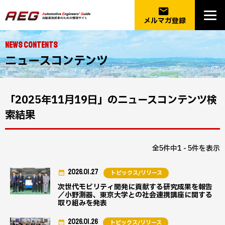
email
メルマガ登録
NEWS CONTENTS
ニュースコンテンツ
「2025年11月19日」のニュースコンテンツ検
索結果
全5件中1 - 5件を表示
2026.01.27
トピックス/リリース
次世代モビリティ開発に貢献する研究成果を報告
／小野測器、東京大学との社会連携講座に関する
取り組みを発表
2026.01.26
トピックス/リリース