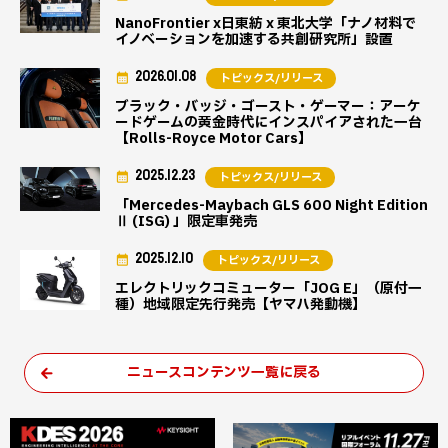
NanoFrontier x日東紡 x 東北大学「ナノ材料で
イノベーションを加速する共創研究所」設置
2026.01.08
トピックス/リリース
ブラック・バッジ・ゴースト・ゲーマー：アーケ
ードゲームの黄金時代にインスパイアされた一台
【Rolls-Royce Motor Cars】
2025.12.23
トピックス/リリース
「Mercedes-Maybach GLS 600 Night Edition
Ⅱ (ISG) 」限定車発売
2025.12.10
トピックス/リリース
エレクトリックコミューター「JOG E」（原付一
種）地域限定先行発売【ヤマハ発動機】
ニュースコンテンツ一覧に戻る