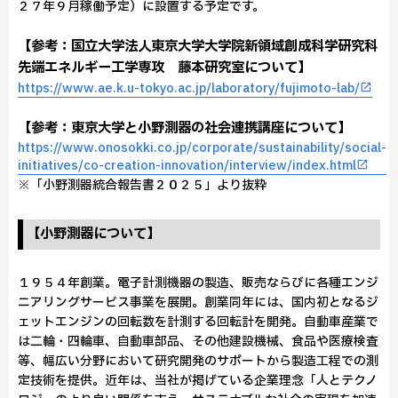
２７年９月稼働予定）に設置する予定です。
【参考：国立大学法人東京大学大学院新領域創成科学研究科
先端エネルギー工学専攻 藤本研究室について】
https://www.ae.k.u-tokyo.ac.jp/laboratory/fujimoto-lab/
【参考：東京大学と小野測器の社会連携講座について】
https://www.onosokki.co.jp/corporate/sustainability/social-
initiatives/co-creation-innovation/interview/index.html
※「小野測器統合報告書２０２５」より抜粋
【小野測器について】
１９５４年創業。電子計測機器の製造、販売ならびに各種エンジ
ニアリングサービス事業を展開。創業同年には、国内初となるジ
ェットエンジンの回転数を計測する回転計を開発。自動車産業で
は二輪・四輪車、自動車部品、その他建設機械、食品や医療検査
等、幅広い分野において研究開発のサポートから製造工程での測
定技術を提供。近年は、当社が掲げている企業理念「人とテクノ