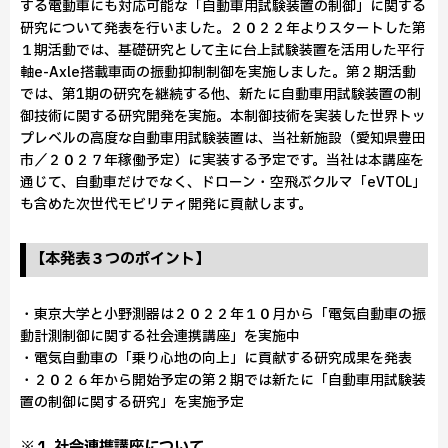
する電動車にも対応可能な「自動車用試験装置の制御」に関する
研究について発表を行いました。２０２２年よりスタートした第
１期活動では、基礎研究として主に台上試験装置を活用した平行
軸e-Axle搭載車両の振動抑制制御を実施しました。第２期活動
では、第1期の研究を継続する他、新たに自動車用試験装置の制
御技術に関する研究開発を実施。本制御技術を実装した世界トッ
プレベルの高度な自動車用試験装置は、当社新施設（愛知県豊田
市／２０２７年稼働予定）に実装する予定です。当社は本講座を
通じて、自動車だけでなく、ドローン・空飛ぶクルマ「eVTOL」
も含めた次世代モビリティ開発に貢献します。
【本発表３つのポイント】
・東京大学と小野測器は２０２２年１０月から「電気自動車の振
動計測制御に関する社会連携講座」を実施中
・電気自動車の「乗り心地の向上」に貢献する研究成果を発表
・２０２６年から開始予定の第２期では新たに「自動車用試験装
置の制御に関する研究」を実施予定
※１ 社会連携講座について