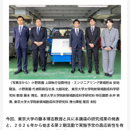
（写真左から）小野測器 上席執行役員特注・エンジニアリング領域担当 安地
隆浩、小野測器 代表取締役社長 大越祐史、東京大学大学院新領域創成科学研
究科 教授 藤本 博志、東京大学大学院新領域創成科学研究科 特任講師 永井 栄
寿､東京大学大学院新領域創成科学研究科 博士課程 尾田 未知
今回、東京大学の藤本博志教授と共に本講座の研究成果の発表
と、２０２６年から始まる第２期活動で実施予定の高応答性を有