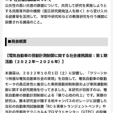
公共性の高い共通の課題について、共同して研究を実施しようと
する民間等外部の機関（国立研究開発法人を除く）から受け入れ
る経費等を活用して、 学部や研究科などの教育研究を行う機関に
設置される講座のこと。
■発表概要
【電気自動車の振動計測制御に関する社会連携講座：第１期
活動（２０２２年～２０２６年）】
本講座は、２０２２年１０月１日（土）に設置し、「クリーンか
つ快適な電気自動車社会の実現」を目指して、電気自動車の駆動
モータの高応答性に着目した車両振動抑制制御および車両運動制
御に関する研究開発を行ってきました。本研究が目指すのは、電
気自動車の振動計測制御による「乗り心地の向上」です。実際の
研究は、藤本研究室が擁する柏キャンパスのガレージに設置した
当社の自動車用試験装置「RC-S 実車トランジェントベンチ」や
当社の宇都宮テクニカル＆プロダクトセンター（UTPC）の設備