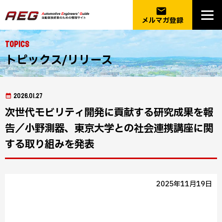
email
メルマガ登録
Topics
トピックス/リリース
2026.01.27
次世代モビリティ開発に貢献する研究成果を報
告／小野測器、東京大学との社会連携講座に関
する取り組みを発表
2025年11月19日