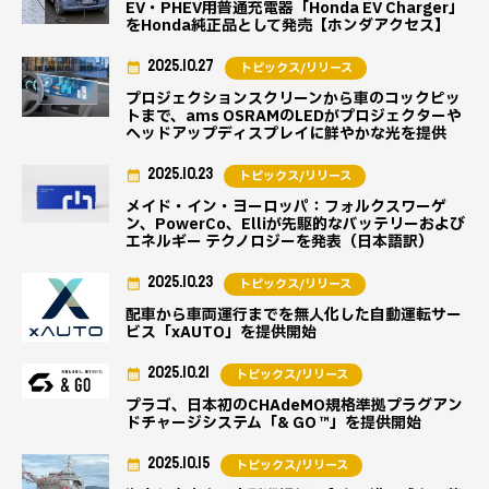
EV・PHEV用普通充電器「Honda EV Charger」
をHonda純正品として発売【ホンダアクセス】
2025.10.27
トピックス/リリース
プロジェクションスクリーンから車のコックピッ
トまで、ams OSRAMのLEDがプロジェクターや
ヘッドアップディスプレイに鮮やかな光を提供
2025.10.23
トピックス/リリース
メイド・イン・ヨーロッパ：フォルクスワーゲ
ン、PowerCo、Elliが先駆的なバッテリーおよび
エネルギー テクノロジーを発表（日本語訳）
2025.10.23
トピックス/リリース
配車から車両運行までを無人化した自動運転サー
ビス「xAUTO」を提供開始
2025.10.21
トピックス/リリース
プラゴ、日本初のCHAdeMO規格準拠プラグアン
ドチャージシステム「& GO ™」を提供開始
2025.10.15
トピックス/リリース