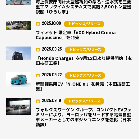
海上保安庁向け大型巡視船の命名・進水式を三菱
重工マリタイムシステムズで実施 3,500トン型巡
視船「ひろしま」
2025.10.08
トピックス/リリース
フィアット 限定車「600 Hybrid Crema
Cappuccino」を発売
2025.09.25
トピックス/リリース
「Honda Charge」を9月12日より提供開始【本
田技研工業】
2025.09.22
トピックス/リリース
新型軽乗用EV「N-ONE e:」を発売【本田技研工
業】
2025.09.19
トピックス/リリース
フォルクスワーゲン グループ、コンパクトEVファ
ミリーにより、ヨーロッパをリードする電気自動
車メーカーとしてのポジショニングを強化（日本
語訳）