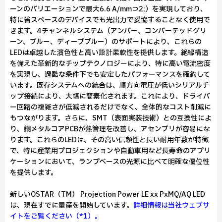
ーンのバリエーションで最大6.6 A/mm⊃2;）を実現しており、
特に省スペースのデバイスでも光出力で妥協することなく使用で
きます。4チャンネルシステム（アンバー、コンバーテッドグリ
ーン、ブルー、ディープブルー）のサポートにより、これらの
LEDは卓越した演色性と高い設計柔軟性を提供します。絶縁構造
を備えた革新的なチップテクノロジーにより、特に高い電流密度
を実現し、過酷な条件下でも安定したパフォーマンスを確約して
います。既存システムへの統合は、順方向電圧が低いシリアルチ
ップ接続により、大幅に簡素化されます。これにより、ドライバ
ー回路の複雑さが低減されるだけでなく、全体的なコスト削減に
もつながります。さらに、SMT（表面実装技術）との互換性によ
り、銅メタルコアPCBが熱管理を改善し、アセンブリが容易にな
ります。これらのLEDは、その高い信頼性と長い耐用年数が特徴
で、特に産業用プロジェクションや自動車用など長寿命のアプリ
ケーションにおいて、ランプベースの光源に比べて明確な優位性
を提供します。
新しいOSTAR（TM） Projection Power LE xx PxMQ/AQ LED
は、現在すでに量産を開始しています。
詳細情報は当社ウェブサ
イトをご覧ください（*1）。