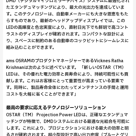
DMD（デジタルマイクロミラーデバイス）システムに最適化され
たエタンデュマッチングにより、最大の光出力を達成していま
す。このテクノロジーは、自動車メーカーにも大きな恩恵をもた
らすものであり、最新のヘッドアップディスプレイでは、この
LEDの高輝度と色忠実度により、直射日光下でも鮮明で高コント
ラストのディスプレイが確約されます。コンパクトな設計によ
り、スペースに制約のある自動車のコックピットにシームレスに
組み込むことができます。
ams OSRAMのプロダクトマネージャーであるVicknes Ratha
Krishnanは次のように述べています。 「新しいOSTAR（TM）
LEDは、その優れた電力効率と長寿命により、持続可能性にも貢
献します。これはお客様にとって重要性が高まっている要素で
す。同時に、製品寿命全体にわたってメンテナンスの手間と運用
コストを大幅に省くことができます」
最高の要求に応えるテクノロジーソリューション
OSTAR（TM） Projection Power LEDは、正確なエタンデュマ
ッチングが特徴で、DMDシステムにおける最適な光結合を可能に
します。これにより、プロジェクションにおける最大の効率と明
るさが確約されます。超小型設計で高い出力密度（ブルーとグリ