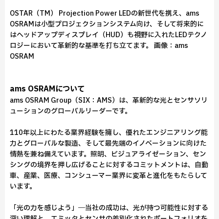
OSTAR（TM） Projection Power LEDの新世代を携え、ams
OSRAMは小型プロジェクションシステム向け、そして将来的に
はヘッドアップディスプレイ（HUD）も視野に入れたLEDテクノ
ロジーにおいて革新的な基準を打ち立てます。 画像：ams
OSRAM
ams OSRAMについて
ams OSRAM Group（SIX：AMS）は、革新的な光とセンサソリ
ューションのグローバルリーダーです。
110年以上にわたる業界経験を擁し、優れたエンジニアリング能
力とグローバルな製造、そして最先端のイノベーションに向けた
情熱を兼ね備えています。照明、ビジュアライゼーション、セン
シングの境界を押し広げることに対するコミットメントは、自動
車、産業、医療、コンシューマー業界に変革と進化をもたらして
います。
「光の力を感じよう」―当社の成功は、光が持つ可能性に対する
深い理解と、エミッタとセンサの差別化されたポートフォリオを