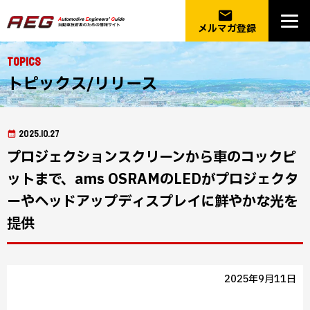
email
メルマガ登録
Topics
トピックス/リリース
2025.10.27
プロジェクションスクリーンから車のコックピ
ットまで、ams OSRAMのLEDがプロジェクタ
ーやヘッドアップディスプレイに鮮やかな光を
提供
2025年9月11日