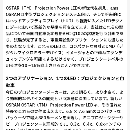
OSTAR（TM） Projection Power LEDの新世代を携え、ams
OSRAMは小型プロジェクションシステム向け、そして将来的に
はヘッドアップディスプレイ（HUD）も視野に入れたLEDテクノ
ロジーにおいて革新的な基準を打ち立てます。当社はこれらの製
品について米国自動車認定規格AEC-Q102の試験を行う計画であ
り、試験が完了すると、車載用投影アプリケーションにも適した
ものとなります。これらのLEDは、コンパクトな設計とDMD（デ
ジタルマイクロミラーデバイス）イメージャとの正確なエタンデ
ュマッチングを可能にするだけでなく、プロジェクターレベルの
明るさを10～15%向上させることができます。
2つのアプリケーション、1つのLED：プロジェクションと自
動車
今日のプロジェクターメーカーは、より明るく、より小さく、よ
り効率的なデバイスの開発という課題に直面しています。新しい
OSRAM OSTAR（TM） Projection Power LEDは、その優れた
特長でこれらの要件に応えます。6.8 × 7.6 mmのコンパクトな
パッケージで最大880ルーメンを実現し、ミニプロジェクターや
ピコプロジェクターに理想的です。0.3x、0.4x、0.6xインチの