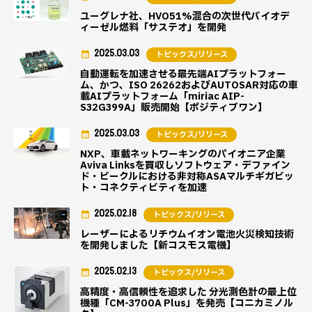
ユーグレナ社、HVO51%混合の次世代バイオデ
ィーゼル燃料「サステオ」を開発
2025.03.03
トピックス/リリース
自動運転を加速させる最先端AIプラットフォー
ム、かつ、ISO 26262およびAUTOSAR対応の車
載AIプラットフォーム「miriac AIP-
S32G399A」販売開始【ポジティブワン】
2025.03.03
トピックス/リリース
NXP、車載ネットワーキングのパイオニア企業
Aviva Linksを買収しソフトウェア・デファイン
ド・ビークルにおける非対称ASAマルチギガビッ
ト・コネクティビティを加速
2025.02.18
トピックス/リリース
レーザーによるリチウムイオン電池火災検知技術
を開発しました【新コスモス電機】
2025.02.13
トピックス/リリース
高精度・高信頼性を追求した 分光測色計の最上位
機種「CM-3700A Plus」を発売【コニカミノル