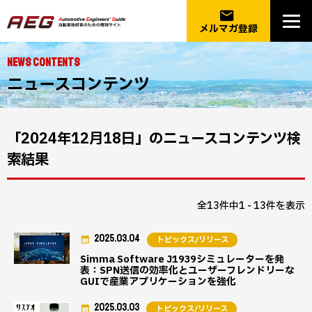
email
メルマガ登録
NEWS CONTENTS
ニュースコンテンツ
「2024年12月18日」のニュースコンテンツ検
索結果
全13件中1 - 13件を表示
2025.03.04
トピックス/リリース
Simma Software J1939シミュレーターを発
表：SPN送信の効率化とユーザーフレンドリーな
GUIで産業アプリケーションを強化
2025.03.03
トピックス/リリース