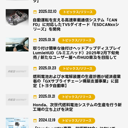
タ】
2025.02.10
トピックス/リリース
自動運転を支える高速車載通信システム「CAN
FD」に対応したTVSダイオード「ESDCANxxシ
リーズ」を開発
2025.01.31
トピックス/リリース
取り付け簡単な後付けヘッドアップディスプレイ
LumieHUD（ルミエハッド）2025年2月下旬発
売 / 新たなユーザー層へのHUD普及を目指して
2025.01.23
トピックス/リリース
燃料電池および水電解装置の生産計画が経済産業
省の「GXサプライチェーン構築支援事業」に認
定【トヨタ自動車】
2025.01.21
トピックス/リリース
Honda、次世代燃料電池システムの生産を行う新
工場の立ち上げを決定
2024.12.19
トピックス/リリース