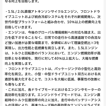
なる向上を目指します。
・1.5L / 2.0L直噴アトキンソンサイクルエンジン、フロントドラ
イブユニットおよび統合冷却システムをそれぞれ新規開発し、次
世代中型プラットフォームと組み合わせ、10％以上の燃費向上を
目指していきます。
・エンジンは、今後のグローバル環境規制への対応も踏まえ、出
力を低下させることなく、日常での走行から高速道路での合流な
ど強い加速が必要な場面まで、全領域において理論空燃比※3を
実現し、出力性能と低燃費を両立します。 また、1.5Lエンジン
は、トルクと回転数のバランスにおいて、エンジン燃焼効率が高
効率となる領域を、現行に対して40％以上拡大し、大幅な燃費
向上を実現します。
・フロントドライブユニットは、パッケージングの小型化と高効
率化を両立。また、小型・中型ドライブユニット双方における共
通部を最大化することで、コストを大幅に低減、事業性の改善に
も寄与します。
・これに加え、各ドライブモードにおけるエンジンやモーターの
高効率化を図ります。エンジンドライブモードでは、エンジン直
結時のトルク伝達効率の向上に加え、走行中のバッテリーアシス
トの活用により、高速クルーズ時の高効率なエンジンドライブモ