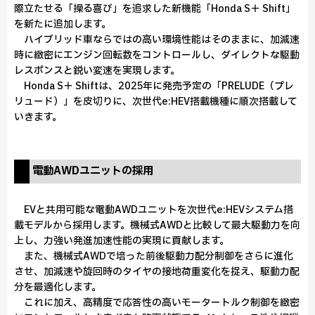
際立たせる「操る喜び」を追求した新機能「Honda S＋ Shift」
を新たに追加します。
ハイブリッド車ならではの高い環境性能はそのままに、加減速
時に緻密にエンジン回転数をコントロールし、ダイレクトな駆動
レスポンスと鋭い変速を実現します。
Honda S＋ Shiftは、2025年に発売予定の「PRELUDE（プレ
リュード）」を皮切りに、次世代e:HEV搭載機種に順次搭載して
いきます。
電動AWDユニットの採用
EVと共用可能な電動AWDユニットを次世代e:HEVシステム搭
載モデルから採用します。機械式AWDと比較して最大駆動力を向
上し、力強い発進加速性能の実現に貢献します。
また、機械式AWDで培った前後駆動力配分制御をさらに進化
させ、加減速や旋回時のタイヤの接地荷重変化を捉え、駆動力配
分を最適化します。
これに加え、高精度で応答性の高いモータートルク制御を緻密