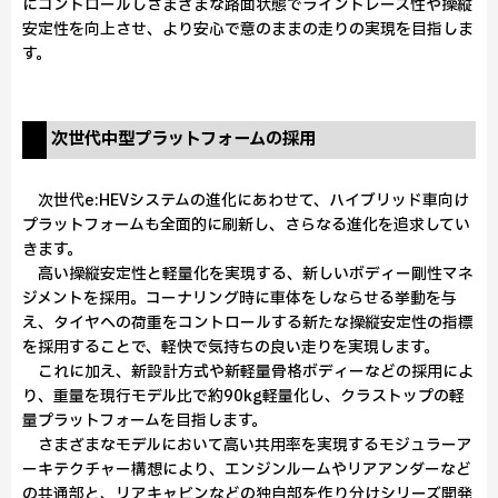
にコントロールしさまざまな路面状態でライントレース性や操縦
安定性を向上させ、より安心で意のままの走りの実現を目指しま
す。
次世代中型プラットフォームの採用
次世代e:HEVシステムの進化にあわせて、ハイブリッド車向け
プラットフォームも全面的に刷新し、さらなる進化を追求してい
きます。
高い操縦安定性と軽量化を実現する、新しいボディー剛性マネ
ジメントを採用。コーナリング時に車体をしならせる挙動を与
え、タイヤへの荷重をコントロールする新たな操縦安定性の指標
を採用することで、軽快で気持ちの良い走りを実現します。
これに加え、新設計方式や新軽量骨格ボディーなどの採用によ
り、重量を現行モデル比で約90kg軽量化し、クラストップの軽
量プラットフォームを目指します。
さまざまなモデルにおいて高い共用率を実現するモジュラーア
ーキテクチャー構想により、エンジンルームやリアアンダーなど
の共通部と、リアキャビンなどの独自部を作り分けシリーズ開発