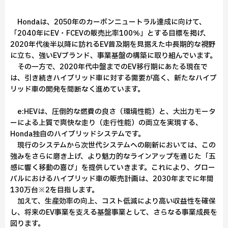
Hondaは、2050年のカーボンニュートラル達成に向けて、
「2040年にEV・FCEVの販売比率100％」とする目標を掲げ、
2020年代後半以降に訪れるEV普及期を見据えた中長期的な視野
に立ち、強いEVブランド、事業基盤の構築に取り組んでいます。
その一方で、2020年代中盤までのEV移行期にあたる現在で
は、引き続きハイブリッド車に対する需要が高く、新たなハイブ
リッド車の開発を間断なく進めています。
e:HEVは、圧倒的な燃費の良さ（環境性能）と、大出力モータ
ーによる上質で爽快な走り（走行性能）の両立を実現する、
Honda独自のハイブリッドシステムです。
現行のシステムから次世代システムへの刷新においては、この
強みをさらに磨き上げ、より魅力的なラインアップを通じた「五
感に響く移動の喜び」を提供していきます。これにより、グロー
バルにおけるハイブリッド車の販売計画は、2030年までに年間
130万台※2を目指します。
加えて、生産効率の向上、コスト低減により高い収益性を確保
し、将来のEV事業を支える基盤事業として、さらなる事業成長を
図ります。