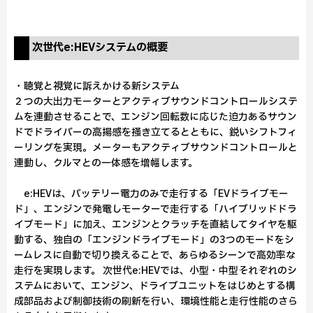
次世代e:HEVシステムの概要
・聴覚と視覚に訴えかける新システム
２つの大出力モーターとアクティブサウンドコントロールシステ
ムを連動させることで、エンジン回転数に応じた迫力あるサウン
ドでドライバーの高揚感を掻き立てるとともに、鋭いシフトフィ
ーリングを実現。メーターもアクティブサウンドコントロールと
連動し、クルマとの一体感を増幅します。
e:HEVは、バッテリー電力のみで走行する「EVドライブモー
ド」、エンジンで発電しモーターで走行する「ハイブリッドドラ
イブモード」に加え、エンジンとクラッチを直結してタイヤを駆
動する、独自の「エンジンドライブモード」の3つのモードをシ
ームレスに自動で切り換えることで、あらゆるシーンで高効率な
走行を実現します。 次世代e:HEVでは、小型・中型それぞれのシ
ステムにおいて、エンジン、ドライブユニットをはじめとする構
成部品および制御技術の刷新を行い、環境性能と走行性能のさら