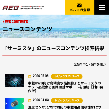
email
メルマガ登録
NEWS CONTENTS
ニュースコンテンツ
「サーミスタ」のニュースコンテンツ検索結果
全5件中1 - 5件を表示
2026.05.08
トピックス/リリース
車載UWB向け高精度水晶振動子とサーミスタの
セット品提案と回路設計サポートを開始【村田製
作所】
2026.04.03
トピックス/リリース
温度センサ: 175℃対応の車載用高信頼性NTCサ