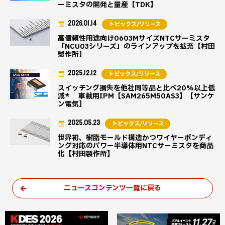
ーミスタの開発と量産【TDK】
2026.01.14
トピックス/リリース
高信頼性用途向け0603MサイズNTCサーミスタ
「NCU03シリーズ」のラインアップを拡充【村田
製作所】
2025.12.12
トピックス/リリース
スイッチング損失を他社同等品と比べ20%以上低
減* 車載用IPM【SAM265M50AS3】【サンケ
ン電気】
2025.05.23
トピックス/リリース
世界初、樹脂モールド構造かつワイヤーボンディ
ング対応のパワー半導体用NTCサーミスタを商品
化【村田製作所】
ニュースコンテンツ一覧に戻る