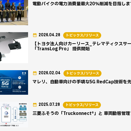
電動バイクの電力消費量最大20％削減を目指します
2026.04.28
トピックス/リリース
【トヨタ法人向けカーリース_テレマティクスサー
「TransLog Pro」 提供開始
2026.02.04
トピックス/リリース
マレリ、自動車向けの手頃な5G RedCap技術を
2025.07.28
トピックス/リリース
三菱ふそうの「Truckonnect®」と 車両動態管理