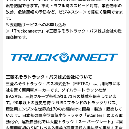
況を把握できます。車両トラブル時のスピード対応、業務効率の
改善、危険運転 の予防など、ビジネスシーンで幅広く活用できま
す。
※要別途サービスへのお申し込み
※「Truckonnect®」は三菱ふそうトラック・バス株式会社の登
録商標です。
三菱ふそうトラック・バス株式会社について
三菱ふそうトラック・バス株式会社（MFTBC）は、川崎市に本
社を置く商用車メーカーです。ダイムラート ラック社が
89.29%、三菱グループ各社が10.71%の株式を保有していま
す。90年以上の歴史を持つ FUSO ブランドのトラックやバス、
産業用エンジンを世界約170の市場向けに開発・製造・販売して
いま す。日本初の量産型電気小型トラック「eCanter」による電
動化や、運転自動化では大型トラック「スー パーグレート」に国
内商用車初の SAE レベル2相当の高度運転支援技術を実装するな