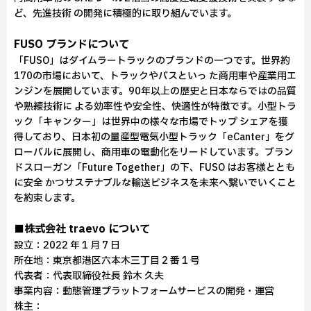
ど、先進技術 の開発に積極的に取り組んでいます。
FUSO ブランドについて
「FUSO」はダイムラートラックのブランドの一つです。世界約
170の市場において、トラックやバスといっ た商用車や産業用エ
ンジンを展開しています。90年以上の歴史と日本ならではの品質
や熟練技術に よる効率性や安全性、快適性が特徴です。小型トラ
ック「キャンター」は世界中の様々な市場でトップ シェアを獲
得しており、日本初の量産型電気小型トラック「eCanter」をグ
ローバルに展開し、商用車の電動化をリードしています。ブラン
ドスローガン「Future Together」の下、FUSO はお客様ととも
に安全 かつサステナブルな輸送ビジネスを未来へ繋いでいくこと
を約束します。
■株式会社 traevo について
設立：2022 年 1 月 7 日
所在地：東京都港区六本木三丁目 2 番 1 号
代表者：代表取締役社長 鈴木 久夫
事業内容：動態管理プラットフォームサービスの開発・運営
株主：