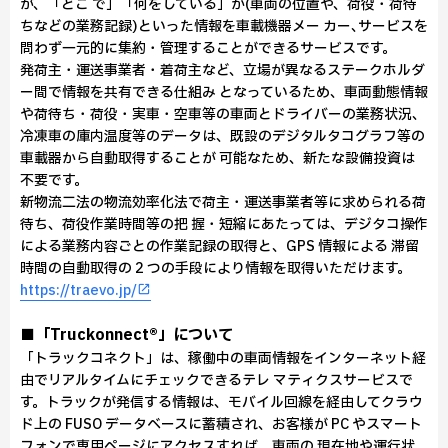
が、「どこ で」「何をしている」か(車両の位置や、荷役・荷待
ちなどの業務記録)といった情報を車載機器メー カー､サービスを
問わず一元的に集約・管理することができるサービスです。
発荷主・運送事業者・着荷主など、立場が異なるステークホルダ
ー間で情報を共有できる仕組み となっているため、車両動態情報
や荷待ち・荷役・実車・空車等の車両とドライバーの業務状況、
冷凍車の庫内温度等のデータは、既設のデジタルタコグラフ等の
車載器から自動取得することが 可能なため、新たな設備投資は
不要です。
新物流二法の物流効率化法で荷主・運送事業者等に求められる荷
待ち、荷役作業時間等の把 握・短縮にあたっては、デジタコ操作
による業務内容ごとの作業記録の取得と、GPS 情報による 滞留
時間の自動取得の 2 つの手段により情報を取得いただけます。
https://traevo.jp/
■「Truckonnect®」について
「トラックコネクト」は、稼働中の車両情報をインターネット経
由でリアルタイムにチェックできるテレ マティクスサービスで
す。トラックが発信する情報は、モバイル回線を経由してクラウ
ド上の FUSO データベースに蓄積され、お客様が PC やスマート
フォンで専用ページにアクセスすれば、車両の 現在地や運行状