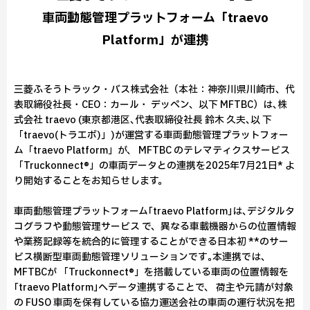
車両動態管理プラットフォーム「traevo
Platform」が連携
三菱ふそうトラック・バス株式会社（本社：神奈川県川崎市、代
表取締役社長・CEO：カール・ デッペン、以下 MFTBC）は､株
式会社 traevo (東京都港区､代表取締役社長 鈴木 久夫､以 下
「traevo(トラエボ)」)が運営する車両動態管理プラットフォー
ム「traevo Platform」が、 MFTBC のテレマティクスサービス
「Truckonnect®」の車両データとの連携を2025年7月21日* よ
り開始することをお知らせします。
車両動態管理プラットフォーム｢traevo Platform｣は､デジタルタ
コグラフや動態管理サービス で、異なる車載機器からの位置情報
や業務記録等を統合的に管理することができる日本初 **のサー
ビス横断型車両動態管理ソリューションです｡本連携では､
MFTBCが 「Truckonnect®」を搭載している車両の位置情報を
｢traevo Platform｣へデータ連携することで、 荷主や元請が対象
の FUSO 車両を保有している協力運送会社の車両の運行状況を把