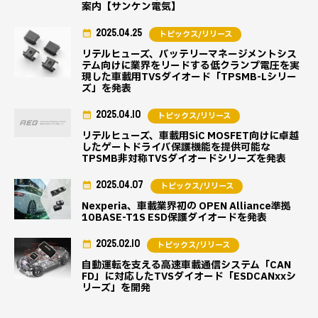
案内【サンケン電気】
2025.04.25
トピックス/リリース
リテルヒューズ、バッテリーマネージメントシス
テム向けに業界をリードする低クランプ電圧を実
現した車載用TVSダイオード「TPSMB-Lシリー
ズ」を発表
2025.04.10
トピックス/リリース
リテルヒューズ、車載用SiC MOSFET向けに卓越
したゲートドライバ保護機能を提供可能な
TPSMB非対称TVSダイオードシリーズを発表
2025.04.07
トピックス/リリース
Nexperia、車載業界初の OPEN Alliance準拠
10BASE-T1S ESD保護ダイオードを発表
2025.02.10
トピックス/リリース
自動運転を支える高速車載通信システム「CAN
FD」に対応したTVSダイオード「ESDCANxxシ
リーズ」を開発