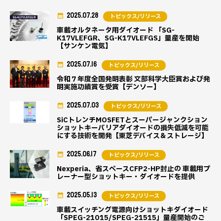
2025.07.28
トピックス/リリース
車載オルタネータ用ダイオード 「SG-
K17VLEFGR、SG-K17VLEFGS」量産を開始
【サンケン電気】
2025.07.16
トピックス/リリース
令和７年度全国発明表彰 文部科学大臣賞および発
明実施功績賞を受賞【デンソー】
2025.07.03
トピックス/リリース
SiCトレンチMOSFETとスーパージャンクション
ショットキーバリアダイオードの損失低減を可能
にする技術を開発【東芝デバイス＆ストレージ】
2025.06.17
トピックス/リリース
Nexperia、省スペースCFP2-HP封止の 車載用プ
レーナー型ショットキー・ダイオードを提供
2025.05.13
トピックス/リリース
車載スイッチング電源向けショットキダイオード
「SPEG-21015/SPEG-21515」量産開始のご