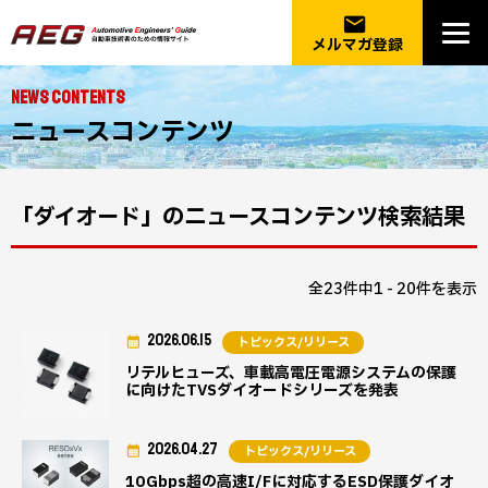
email
メルマガ登録
NEWS CONTENTS
ニュースコンテンツ
「ダイオード」のニュースコンテンツ検索結果
全23件中1 - 20件を表示
2026.06.15
トピックス/リリース
リテルヒューズ、車載高電圧電源システムの保護
に向けたTVSダイオードシリーズを発表
2026.04.27
トピックス/リリース
10Gbps超の高速I/Fに対応するESD保護ダイオ