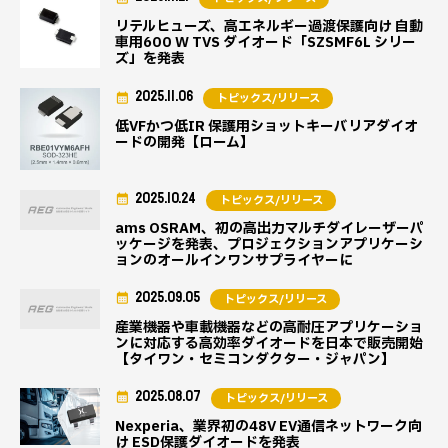
リテルヒューズ、高エネルギー過渡保護向け 自動
車用600 W TVS ダイオード「SZSMF6L シリー
ズ」を発表
2025.11.06
トピックス/リリース
低VFかつ低IR 保護用ショットキーバリアダイオ
ードの開発【ローム】
2025.10.24
トピックス/リリース
ams OSRAM、初の高出力マルチダイレーザーパ
ッケージを発表、プロジェクションアプリケーシ
ョンのオールインワンサプライヤーに
2025.09.05
トピックス/リリース
産業機器や車載機器などの高耐圧アプリケーショ
ンに対応する高効率ダイオードを日本で販売開始
【タイワン・セミコンダクター・ジャパン】
2025.08.07
トピックス/リリース
Nexperia、業界初の48V EV通信ネットワーク向
け ESD保護ダイオードを発表